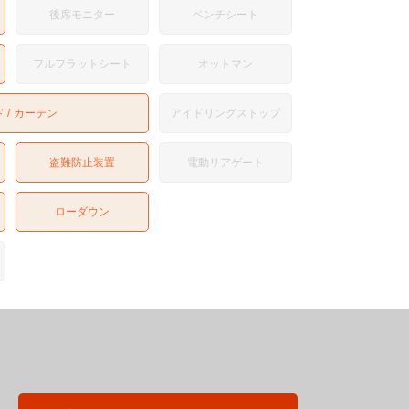
後席モニター
ベンチシート
フルフラットシート
オットマン
ド
カーテン
アイドリングストップ
盗難防止装置
電動リアゲート
ローダウン