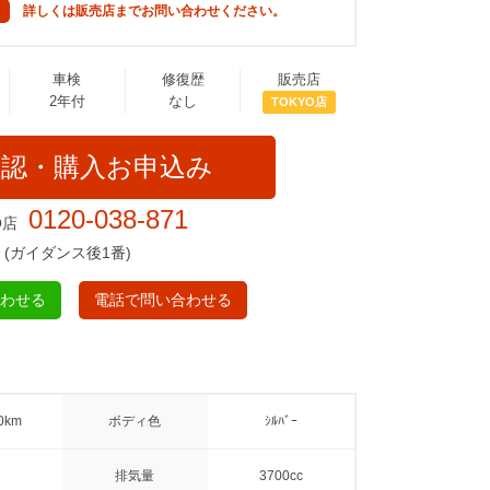
詳しくは販売店までお問い合わせください。
車検
修復歴
販売店
2年付
なし
TOKYO店
確認・購入お申込み
0120-038-871
O店
(ガイダンス後1番)
合わせる
電話で問い合わせる
0km
ボディ色
ｼﾙﾊﾞｰ
排気量
3700cc