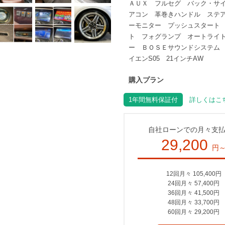
ＡＵＸ フルセグ バック・サ
アコン 革巻きハンドル ステ
ーモニター プッシュスタート
ト フォグランプ オートライ
ー ＢＯＳＥサウンドシステム
イエンS05 21インチAW
購入プラン
1年間無料保証付
詳しくはこち
自社ローンでの月々支
29,200
円
12回月々 105,400円
24回月々 57,400円
36回月々 41,500円
48回月々 33,700円
60回月々 29,200円