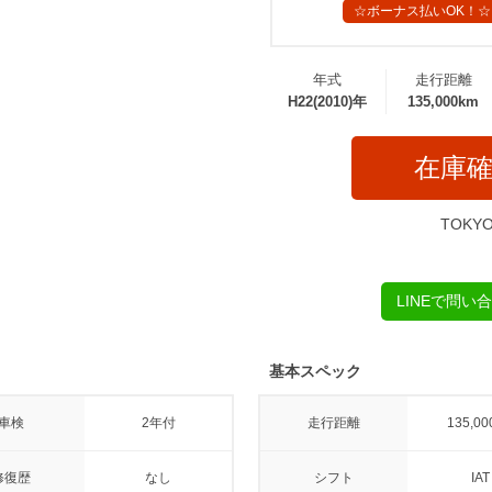
☆ボーナス払いOK！☆
年式
走行距離
H22(2010)年
135,000km
在庫
TOKY
LINEで問い
基本スペック
車検
2年付
走行距離
135,00
修復歴
なし
シフト
IAT