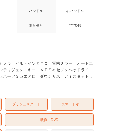
ハンドル
右ハンドル
車台番号
****048
カメラ ビルトインＥＴＣ 電格ミラー オートエ
ンテリジェントキー ＡＦＳキセノンヘッドライ
正ハーフ３点エアロ ダウンサス アミスタッドラ
プッシュスタート
スマートキー
映像：
DVD