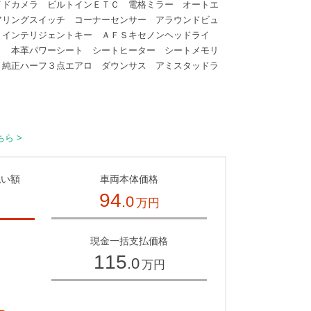
イドカメラ ビルトインＥＴＣ 電格ミラー オートエ
アリングスイッチ コーナーセンサー アラウンドビュ
 インテリジェントキー ＡＦＳキセノンヘッドライ
ト 本革パワーシート シートヒーター シートメモリ
 純正ハーフ３点エアロ ダウンサス アミスタッドラ
ら >
払い額
車両本体価格
94
.0
万円
～
現金一括支払価格
115
.0
万円