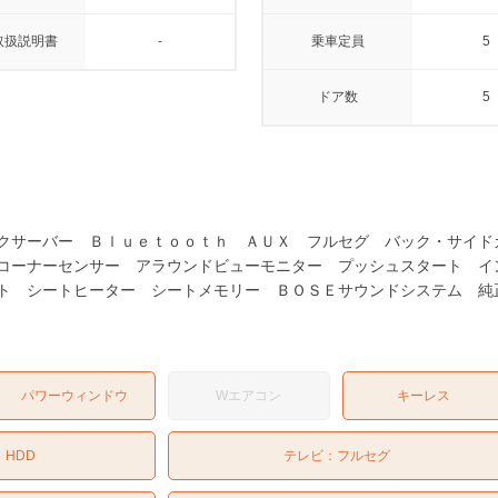
取扱説明書
-
乗車定員
5
ドア数
5
クサーバー Ｂｌｕｅｔｏｏｔｈ ＡＵＸ フルセグ バック・サイド
コーナーセンサー アラウンドビューモニター プッシュスタート イ
ト シートヒーター シートメモリー ＢＯＳＥサウンドシステム 純
パワーウィンドウ
Wエアコン
キーレス
：
HDD
テレビ：
フルセグ