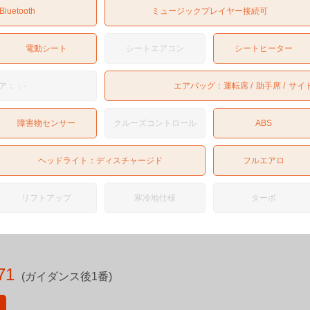
Bluetooth
ミュージックプレイヤー接続可
電動シート
シートエアコン
シートヒーター
ア：：-
エアバッグ：
運転席
助手席
サイ
障害物センサー
クルーズコントロール
ABS
ヘッドライト：
ディスチャージド
フルエアロ
リフトアップ
寒冷地仕様
ターボ
71
(ガイダンス後1番)