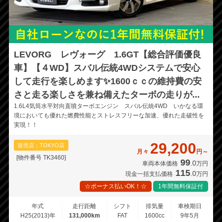
LEVORG レヴォーグ 1.6GT【総合評価優良
車】【４WD】スバル伝統4WDシステムで安心
して走行を楽しめます✨1600ｃｃの維持費の安
さと走る楽しさを兼ね備えたターボの走りが...
1.6L4気筒水平対向直噴ターボエンジン スバル伝統4WD いかなる環
境においても優れた燃費性能とストレスフリーな加速、優れた走破性を
実現！！
29,200
販売店：TOKYO店
月々
円～
[物件番号 TK3460]
99
.0
車両本体価格
万円
115
.0
現金一括支払価格
万円
☆ボーナス払いOK！☆
1年間無料保証付
年式
走行距離
シフト
排気量
車検期日
H25(2013)年
131,000km
FAT
1600cc
9年5月