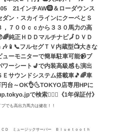
05 21インチAW🛞＆ローダウンス
セダン・スカイラインにクーペとＳ
量３，７００ｃｃから３３０馬力の高
🌈純正ＨＤＤマルチナビ🗾ＤＶＤ
🎶📱📞フルセグＴＶ内蔵型📺大きな
ビューモニターで簡単駐車可能📹ブ
パワーシート💺で内装高級感も演出
ＳＥサウンドシステム搭載車🎵🌈車
台～OK👌🌜TOKYO店専用HPに
up.tokyo.jpで検索🕵️‍♂️🌛《1年保証付》
イプでも高出力馬力は健在！！
 ＣＤ ミュージックサーバー Ｂｌｕｅｔｏｏｔｈ