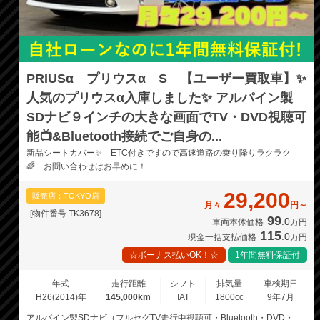
PRIUSα プリウスα S 【ユーザー買取車】✨
人気のプリウスα入庫しました✨ アルパイン製
SDナビ９インチの大きな画面でTV・DVD視聴可
能📺&Bluetooth接続でご自身の...
新品シートカバー✨ ETC付きですので高速道路の乗り降りラクラク
🌈 お問い合わせはお早めに！
29,200
販売店：TOKYO店
月々
円～
[物件番号 TK3678]
99
.0
車両本体価格
万円
115
.0
現金一括支払価格
万円
☆ボーナス払いOK！☆
1年間無料保証付
年式
走行距離
シフト
排気量
車検期日
H26(2014)年
145,000km
IAT
1800cc
9年7月
アルパイン製SDナビ（フルセグTV走行中視聴可・Bluetooth・DVD・