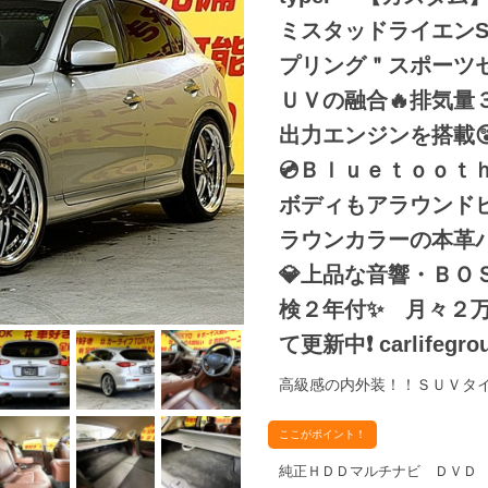
ミスタッドライエンS
プリング＂スポーツ
ＵＶの融合🔥排気
出力エンジンを搭載
💿Ｂｌｕｅｔｏｏｔｈ
ボディもアラウンド
ラウンカラーの本革
💎上品な音響・ＢＯ
検２年付✨ 月々２万円
て更新中❗ carlifegro
高級感の内外装！！ＳＵＶタ
ここがポイント！
純正ＨＤＤマルチナビ ＤＶＤ