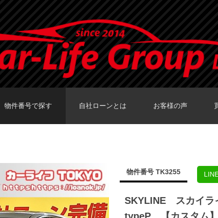
物件番号で探す
自社ローンとは
お客様の声
カーセンサーTOKY
グーネットTOKY
カーセンサー大阪
カーセンサー福岡
グーネット福岡店
物件番号 TK3255
LI
SKYLINE スカイ
typeP 【カスタ