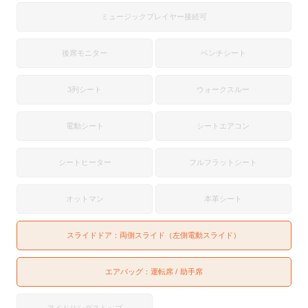
ミュージックプレイヤー接続可
後席モニター
ベンチシート
3列シート
ウォークスルー
電動シート
シートエアコン
シートヒーター
フルフラットシート
オットマン
本革シート
スライドドア：
両側スライド（左側電動スライド）
エアバッグ：
運転席
助手席
アイドリングストップ