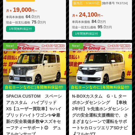
販売店：TOKYO店
[物件番号 TK3724]
19,000
月々
円～
24,100
月々
円～
64
.0
車両本体価格
万円
84
.0
75
.0
車両本体価格
万円
現金一括支払価格
万円
95
.0
現金一括支払価格
万円
1年間無料保証付
1年間無料保証付
New!
New!
SPACIA CUSTOM スペーシ
N-BOXカスタム G・L ター
アカスタム ハイブリッド
ボホンダセンシング 【車検
XS【ユーザー買取車】✨ハイ
2年付】✨先進ホンダセンシン
ブリッドハイトワゴン✨💎最
グの安全運転支援機能で、 さ
新の安全装備多数💎スズキセ
まざまなシーンで運転をサポ
ーフティーサポート😊 デュ
ート✨カロッツエリアSDナビ
アルセンサーブ...
🗾フルセグT...