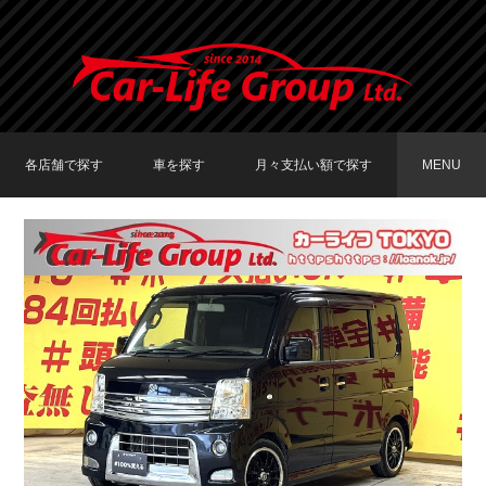
各店舗で探す
車を探す
月々支払い額で探す
MENU
TOKYO店在庫車両
大阪店在庫車両
福岡店在庫車両
メーカーで探す
車種で探す
20,000円〜29,999円
30,000円〜39,999円
40,000円〜49,999円
〜19,999円
50,000円〜