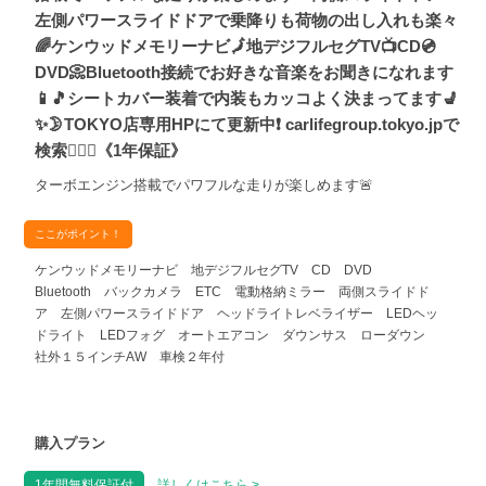
左側パワースライドドアで乗降りも荷物の出し入れも楽々
🌈ケンウッドメモリーナビ🗾地デジフルセグTV📺CD💿
DVD📀Bluetooth接続でお好きな音楽をお聞きになれます
📱🎵シートカバー装着で内装もカッコよく決まってます💺
✨🌛TOKYO店専用HPにて更新中❗ carlifegroup.tokyo.jpで
検索🕵️‍♂️🌛《1年保証》
ターボエンジン搭載でパワフルな走りが楽しめます🚨
ここがポイント！
ケンウッドメモリーナビ 地デジフルセグTV CD DVD
Bluetooth バックカメラ ETC 電動格納ミラー 両側スライドド
ア 左側パワースライドドア ヘッドライトレベライザー LEDヘッ
ドライト LEDフォグ オートエアコン ダウンサス ローダウン
社外１５インチAW 車検２年付
購入プラン
1年間無料保証付
詳しくはこちら >