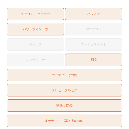
エアコン・ クーラー
パワステ
パワーウィンドウ
Wエアコン
キーレス
プッシュスタート
スマートキー
ETC
カーナビ：
その他
テレビ：
フルセグ
映像：
DVD
オーディオ：
CD
Bluetooth