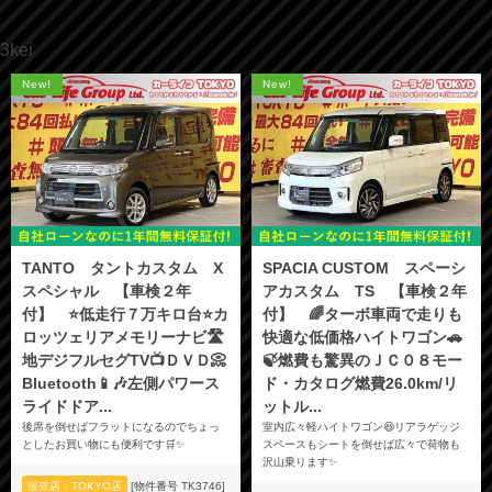
3kei
New!
New!
TANTO タントカスタム X
SPACIA CUSTOM スペーシ
スペシャル 【車検２年
アカスタム TS 【車検２年
付】 ⭐低走行７万キロ台⭐カ
付】 🌈ターボ車両で走りも
ロッツェリアメモリーナビ🛣️
快適な低価格ハイトワゴン🚗
地デジフルセグTV📺ＤＶＤ📀
🍃燃費も驚異のＪＣ０８モー
Bluetooth📱🎶左側パワース
ド・カタログ燃費26.0km/リ
ライドドア...
ットル...
後席を倒せばフラットになるのでちょっ
室内広々軽ハイトワゴン😆リアラゲッジ
としたお買い物にも便利です🛒✨
スペースもシートを倒せば広々で荷物も
沢山乗ります✨
販売店：TOKYO店
[物件番号 TK3746]