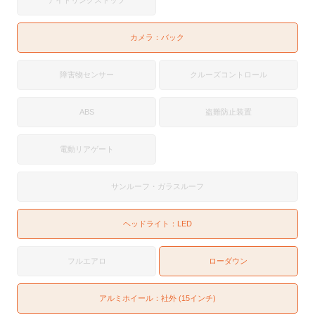
カメラ：
バック
障害物センサー
クルーズコントロール
ABS
盗難防止装置
電動リアゲート
サンルーフ・ガラスルーフ
ヘッドライト：
LED
フルエアロ
ローダウン
アルミホイール：社外 (15インチ)