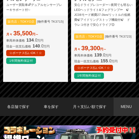
ユーザー買取車🌈デュアルセンサーブレ
安心ドライブレコーダー✨夜間でも明るい
ーキサポート付✨
LEDヘッドライト&フォグランプ🔦 🍃
JC08モード燃費27.0km/リットルの低燃
費🍃アイドリングストップ機能付🍃 ド
販売店：TOKYO店
[物件番号 TK3715]
ラレコ付きで安心ドライブ😊
35,500
月々
円～
販売店：TOKYO店
[物件番号 TK3723]
134
.0
車両本体価格
万円
140
.0
現金一括支払価格
万円
39,300
月々
円～
☆ボーナス払いOK！☆
139
.0
車両本体価格
万円
155
.0
1年間無料保証付
現金一括支払価格
万円
☆ボーナス払いOK！☆
1年間無料保証付
各店舗で探す
車を探す
月々支払い額で探す
MENU
TOKYO店在庫車両
大阪店在庫車両
福岡店在庫車両
メーカーで探す
車種で探す
20,000円〜29,999円
30,000円〜39,999円
40,000円〜49,999円
〜19,999円
50,000円〜