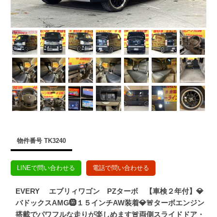
物件番号 TK3240
LINEで問い合わせる
電話で問い合わせる
EVERY エブリィワゴン PZターボ 【車検２年付】💎
バドックスAMG🛞１５インチAW装着💎🚨ターボエンジン
搭載でパワフルな走りが楽しめます🚨両側スライドドア・