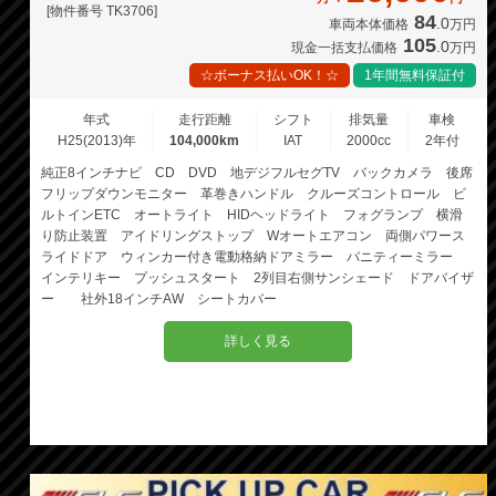
[物件番号 TK3706]
84
.0
車両本体価格
万円
105
.0
現金一括支払価格
万円
☆ボーナス払いOK！☆
1年間無料保証付
年式
走行距離
シフト
排気量
車検
H25(2013)年
104,000km
IAT
2000cc
2年付
純正8インチナビ CD DVD 地デジフルセグTV バックカメラ 後席
フリップダウンモニター 革巻きハンドル クルーズコントロール ビ
ルトインETC オートライト HIDヘッドライト フォグランプ 横滑
り防止装置 アイドリングストップ Wオートエアコン 両側パワース
ライドドア ウィンカー付き電動格納ドアミラー バニティーミラー
インテリキー プッシュスタート 2列目右側サンシェード ドアバイザ
ー 社外18インチAW シートカバー
詳しく見る