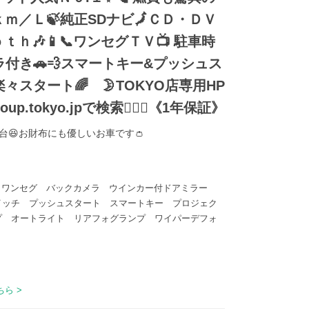
ｋｍ／Ｌ🍃純正SDナビ🗾ＣＤ・ＤＶ
ｔｈ🎶📱📞ワンセグＴＶ📺 駐車時
付き🚗💨スマートキー&プッシュス
スタート🌈 🌛TOKYO店専用HP
oup.tokyo.jpで検索🕵️‍♂️🌛《1年保証》
台😆お財布にも優しいお車です👛
tooth ワンセグ バックカメラ ウインカー付ドアミラー
イッチ プッシュスタート スマートキー プロジェク
プ オートライト リアフォグランプ ワイパーデフォ
ら >