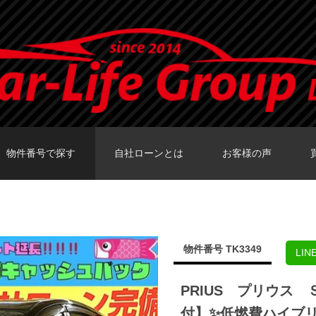
物件番号で探す
自社ローンとは
お客様の声
カーセンサーTOKY
グーネットTOKY
カーセンサー大阪
カーセンサー福岡
グーネット福岡店
物件番号 TK3349
LI
PRIUS プリウス
付】✨低燃費ハイブリ