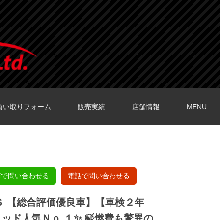
買い取りフォーム
販売実績
店舗情報
MENU
O店の口コミ
O店の口コミ
店の口コミ
店の口コミ
の口コミ
NEで問い合わせる
電話で問い合わせる
 Ｓ 【総合評価優良車】【車検２年
ッド人気Ｎｏ.１✨ 🍃燃費も驚異の