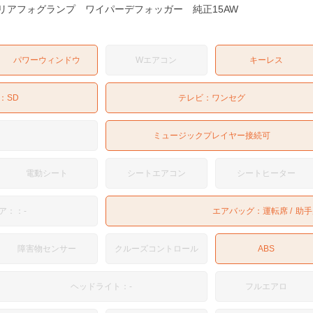
リアフォグランプ ワイパーデフォッガー 純正15AW
パワーウィンドウ
Wエアコン
キーレス
：
SD
テレビ：
ワンセグ
ミュージックプレイヤー接続可
電動シート
シートエアコン
シートヒーター
ア：：-
エアバッグ：
運転席
助手
障害物センサー
クルーズコントロール
ABS
ヘッドライト：-
フルエアロ