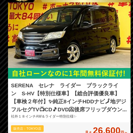
SERENA セレナ ライダー ブラックライ
ン S-HV【特別仕様車】【総合評価優良車】
【車検２年付】✨純正8インチHDDナビ🗾地デジ
フルセグTV📺CD🎵DVD📀後席フリップダウン...
社外１８インチAW＆ライダー特別仕様✨
26,600
販売店：TOKYO店
月々
円～