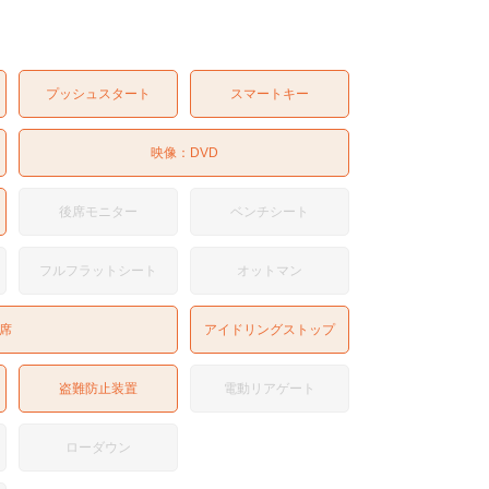
プッシュスタート
スマートキー
映像：
DVD
後席モニター
ベンチシート
フルフラットシート
オットマン
席
アイドリングストップ
盗難防止装置
電動リアゲート
ローダウン