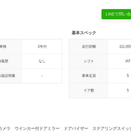
LINEで問い
基本スペック
車検
2年付
走行距離
111,00
修復歴
なし
シフト
IAT
取扱説明書
-
乗車定員
5
ドア数
5
セグ バックカメラ ウインカー付ドアミラー ドアバイザー ステアリングス