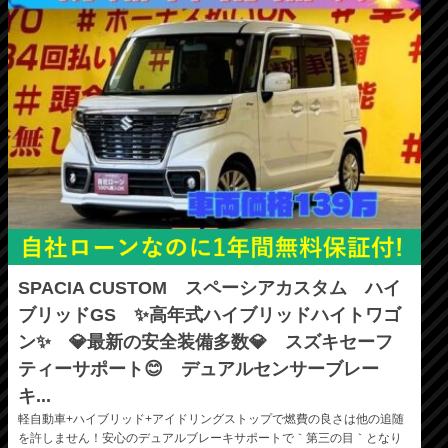
SPACIA CUSTOM スペーシアカスタム ハイ
ブリッドGS ✨高年式ハイブリッドハイトワゴ
ン✨ 💎最新の安全装備多数💎 スズキセーフ
ティーサポート😊 デュアルセンサーブレー
キ...
軽自動車+ハイブリッド+アイドリングストップで燃費の良さは他の追随
を許しません！安心のデュアルブレーキサポートで｀第三の目｀となり