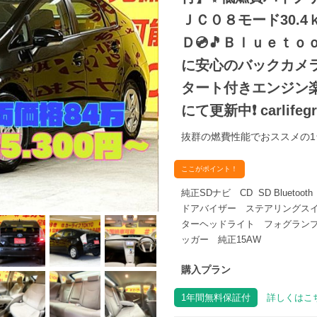
ＪＣ０８モード30.4
Ｄ💿🎵Ｂｌｕｅｔｏｏ
に安心のバックカメラ
タート付きエンジン楽々
にて更新中❗ carlifegr
抜群の燃費性能でおススメの1
ここがポイント！
純正SDナビ CD SD Blue
ドアバイザー ステアリングス
ターヘッドライト フォグラン
ッガー 純正15AW
購入プラン
1年間無料保証付
詳しくはこち