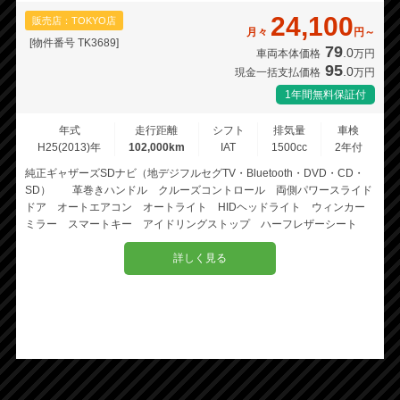
24,100
販売店：TOKYO店
月々
円～
[物件番号 TK3689]
79
.0
車両本体価格
万円
95
.0
現金一括支払価格
万円
1年間無料保証付
年式
走行距離
シフト
排気量
車検
H25(2013)年
102,000km
IAT
1500cc
2年付
純正ギャザーズSDナビ（地デジフルセグTV・Bluetooth・DVD・CD・
SD） 革巻きハンドル クルーズコントロール 両側パワースライド
ドア オートエアコン オートライト HIDヘッドライト ウィンカー
ミラー スマートキー アイドリングストップ ハーフレザーシート
詳しく見る