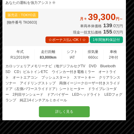
あなたの運転を強力アシスト🌞
39,300
販売店：TOKYO店
月々
円～
[物件番号 TK0603]
139
.0
車両本体価格
万円
155
.0
現金一括支払価格
万円
☆ボーナス払いOK！☆
1年間無料保証付
年式
走行距離
シフト
排気量
車検
R1(2019)年
83,000km
IAT
660cc
2年付
カロッツェリアメモリーナビ（地デジフルセグTV DVD Bluetooth
SD CD）ビルトインETC ウインカー付き電格ミラー オートライ
ト オートエアコン プッシュスタート スマートキー クリアランス
ソナー アイドリングストップ 両側イージークローザー付きスライド
ドア（左側パワースライドドア）シートヒーター ドライブレコーダ
ー 2列目サンシェード ドアバイザー LEDヘッドライト LEDフォグ
ランプ 純正14インチアルミホイール
詳しく見る