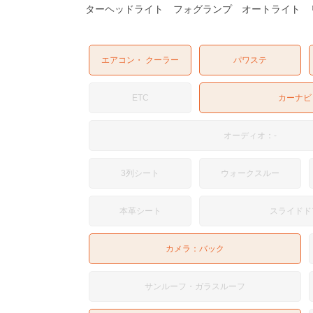
ターヘッドライト フォグランプ オートライト 
エアコン・ クーラー
パワステ
ETC
カーナビ
オーディオ：-
3列シート
ウォークスルー
本革シート
スライドド
カメラ：
バック
サンルーフ・ガラスルーフ