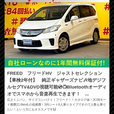
FREED フリードHV ジャストセレクション
【車検2年付】 純正ギャザーズナビ🎶地デジフ
ルセグTV&DVD視聴可能💿📺Bluetoothオーディ
オでスマホから音楽再生できます！ ...
広さミニバン、サイズコンパクト！フリード！！カタログ値！JC08モー
ド燃費21.6km/Lの低燃費！3列シート6人乗りタイプですので人数も乗り
たい！という方にもオススメです🙌