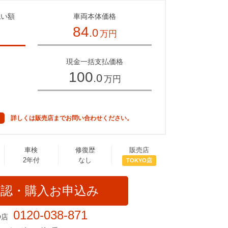
払い額
車両本体価格
84
.0
万円
～
現金一括支払価格
100
.0
万円
詳しくは販売店までお問い合わせください。
車検
修復歴
販売店
2年付
なし
TOKYO店
確認・購入お申込み
0120-038-871
O店