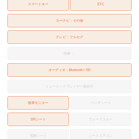
スマートキー
ETC
カーナビ：
その他
テレビ：
フルセグ
映像：-
オーディオ：
Bluetooth
SD
ミュージックプレイヤー接続可
後席モニター
ベンチシート
3列シート
ウォークスルー
電動シート
シートエアコン