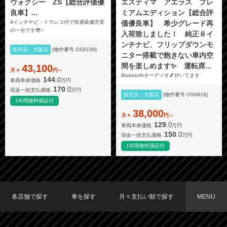
ヴォクシー ZS【総合評価優
エスティマ アエラス プレ
良車】...
ミアムエディション【総合評
9インチナビ・ドラレコ付で快適装備充実
価優良車】 希少グレード再
の一台です😎✨
入荷致しました！ 純正８イ
ンチナビ、フリップダウンモ
販売店：大阪店
[物件番号 OS8156]
ニター搭載で飽きない車内空
間を楽しめます✨ 運転席...
43,100
月々
円～
Bluetoothオーディオ🎵付いてます
144
.0
車両本体価格
万円
170
.0
現金一括支払価格
万円
販売店：大阪店
[物件番号 OS6916]
1年間無料保証付
38,000
月々
円～
129
.0
車両本体価格
万円
150
.0
現金一括支払価格
万円
1年間無料保証付
各店舗で探す
車を探す
月々支払い額で探す
MENU
TOKYO店在庫車両
大阪店在庫車両
福岡店在庫車両
メーカーで探す
車種で探す
20,000円〜29,999円
30,000円〜39,999円
40,000円〜49,999円
〜19,999円
50,000円〜