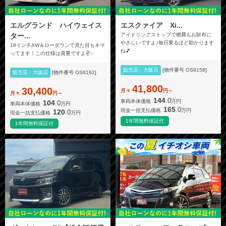
エルグランド ハイウェイス
エスクァイア Xi...
ター...
アイドリングストップで燃費もお財布に
やさしいですよ♪毎日乗るほど助かります
18インチAW＆ローダウンで見た目もキマ
ね🎵
ってます！この仕様は貴重ですよ✌️✨
販売店：大阪店
[物件番号 OS8158]
販売店：大阪店
[物件番号 OS8162]
41,800
30,400
月々
円～
月々
円～
144
.0
車両本体価格
万円
104
.0
車両本体価格
万円
165
.0
現金一括支払価格
万円
120
.0
現金一括支払価格
万円
1年間無料保証付
1年間無料保証付