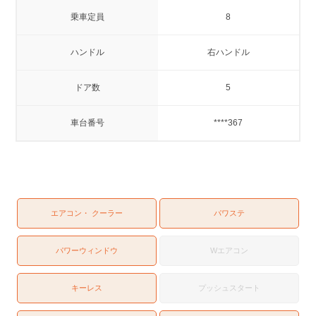
乗車定員
8
ハンドル
右ハンドル
ドア数
5
車台番号
****367
エアコン・ クーラー
パワステ
パワーウィンドウ
Wエアコン
キーレス
プッシュスタート