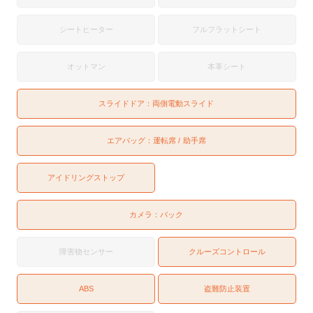
シートヒーター
フルフラットシート
オットマン
本革シート
スライドドア：
両側電動スライド
エアバッグ：
運転席
助手席
アイドリングストップ
カメラ：
バック
障害物センサー
クルーズコントロール
ABS
盗難防止装置