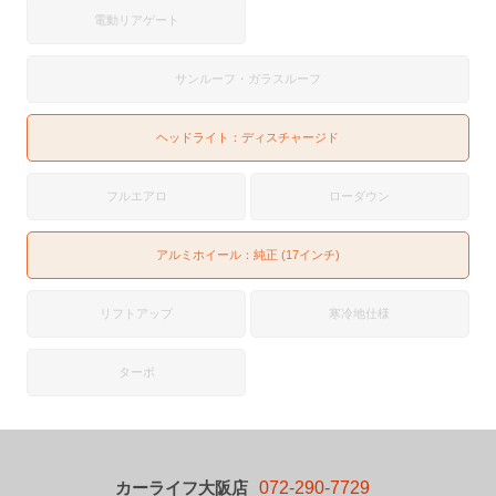
電動リアゲート
サンルーフ・ガラスルーフ
ヘッドライト：
ディスチャージド
フルエアロ
ローダウン
アルミホイール：純正 (17インチ)
リフトアップ
寒冷地仕様
ターボ
カーライフ大阪店
072-290-7729