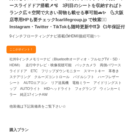
ースライドドア搭載📌🫧 3列目のシートを収納すればト
ランク広々空間で大きい荷物も載せる事可能🚗✨ 🌜大阪
店専用HPも要チェック❗carlifegroup.jp で検索🕵️‍♂️
Instagram・Twitter・TikTokも随時更新中❗❗🌛《1年保証付
9インチフローティングナビ搭載📺HDMI接続可能✨✨
ここがポイント！
社外9インチメモリーナビ（Bluetoothオーディオ・フルセグTV・SD・
HDMI） 走行中テレビ・映像視聴可能 バックカメラ 両側パワース
ライドドア ETC フリップダウンモニター スマートキー 革巻き
ステアリング クルーズコントロール パドルシフト ハーフレザー
シート AUTOエアコン リア送風機 電格ミラー アイドリングスト
ップ AUTOライト HIDヘッドライト フォグランプ ウィンカーミ
ラー 純正17インチAW
他装備は下記装備表をご覧下さい☆
購入プラン