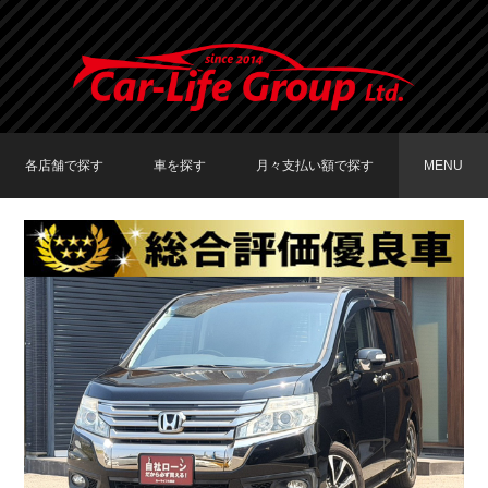
各店舗で探す
車を探す
月々支払い額で探す
MENU
TOKYO店在庫車両
大阪店在庫車両
福岡店在庫車両
メーカーで探す
車種で探す
20,000円〜29,999円
30,000円〜39,999円
40,000円〜49,999円
〜19,999円
50,000円〜