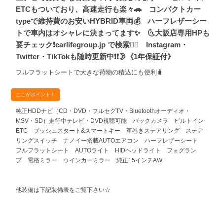
ETCもついており、高速走行も楽々🚗 コンパクトカー
typeで維持費のお安いHYBRID車両💰 ハーフレザーシー
トで車内はオシャレに決まってます✨ 🌜大阪店専用HPも
要チェック❗carlifegroup.jp で検索🕵️‍♂️ Instagram・
Twitter・TikTokも随時更新中❗❗🌛《1年保証付》
フルフラットシートで大きな荷物の積込にも便利🧳
ここがポイント！
純正HDDナビ（CD・DVD・フルセグTV・Bluetoothオーディオ・
MSV・SD）走行中テレビ・DVD視聴可能 バックカメラ ビルトイン
ETC プッシュスタート&スマートキー 革巻きステアリング ステア
リングスイッチ ナノイー搭載AUTOエアコン ハーフレザーシート
フルフラットシート AUTOライト HIDヘッドライト フォグラン
プ 電格ミラー ウインカーミラー 純正15インチAW
他装備は下記装備表をご覧下さい☆