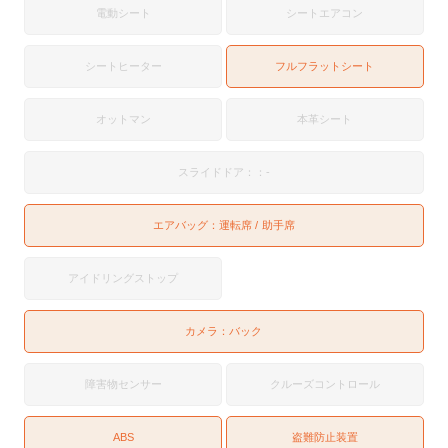
電動シート
シートエアコン
シートヒーター
フルフラットシート
オットマン
本革シート
スライドドア：：-
エアバッグ：
運転席
助手席
アイドリングストップ
カメラ：
バック
障害物センサー
クルーズコントロール
ABS
盗難防止装置