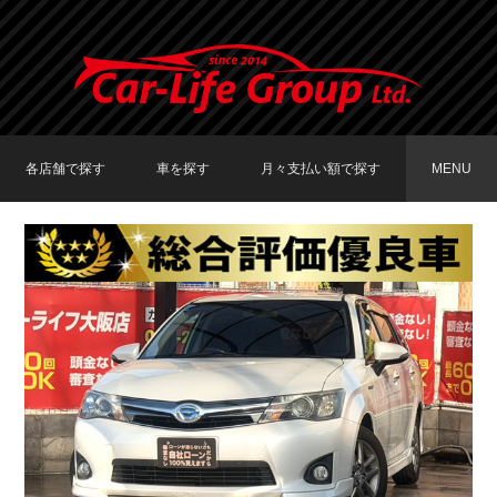
各店舗で探す
車を探す
月々支払い額で探す
MENU
TOKYO店在庫車両
大阪店在庫車両
福岡店在庫車両
メーカーで探す
車種で探す
20,000円〜29,999円
30,000円〜39,999円
40,000円〜49,999円
〜19,999円
50,000円〜