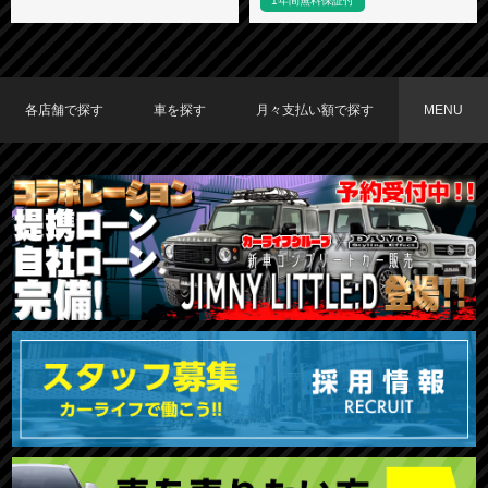
1年間無料保証付
各店舗で探す
車を探す
月々支払い額で探す
MENU
TOKYO店在庫車両
大阪店在庫車両
福岡店在庫車両
メーカーで探す
車種で探す
20,000円〜29,999円
30,000円〜39,999円
40,000円〜49,999円
〜19,999円
50,000円〜