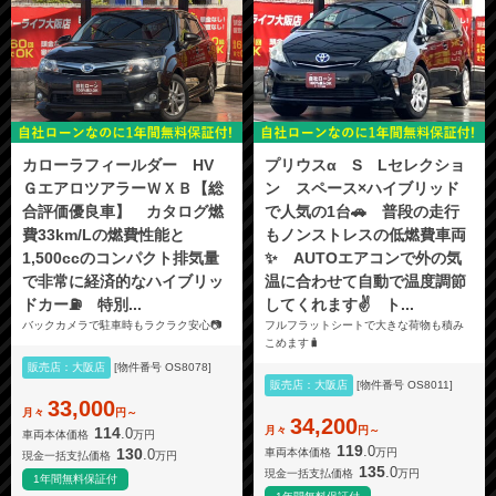
カローラフィールダー HV
プリウスα S Lセレクショ
ＧエアロツアラーＷＸＢ【総
ン スペース×ハイブリッド
合評価優良車】 カタログ燃
で人気の1台🚗 普段の走行
費33km/Lの燃費性能と
もノンストレスの低燃費車両
1,500ccのコンパクト排気量
✨ AUTOエアコンで外の気
で非常に経済的なハイブリッ
温に合わせて自動で温度調節
ドカー⛽️ 特別...
してくれます✌️ ト...
バックカメラで駐車時もラクラク安心📷️
フルフラットシートで大きな荷物も積み
こめます🧳
販売店：大阪店
[物件番号 OS8078]
販売店：大阪店
[物件番号 OS8011]
33,000
月々
円～
34,200
月々
円～
114
.0
車両本体価格
万円
119
.0
130
.0
車両本体価格
万円
現金一括支払価格
万円
135
.0
現金一括支払価格
万円
1年間無料保証付