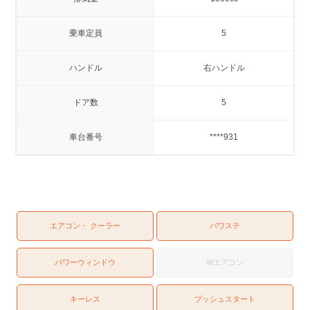
乗車定員
5
ハンドル
右ハンドル
ドア数
5
車台番号
****931
エアコン・ クーラー
パワステ
パワーウィンドウ
Wエアコン
キーレス
プッシュスタート