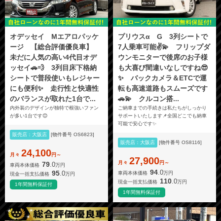
オデッセイ Mエアロパッケ
プリウスα G 3列シートで
ージ 【総合評価優良車】
7人乗車可能✌️💫 フリップダ
未だに人気の高い4代目オデ
ウンモニターで後席のお子様
ッセイ🚗💨 3列目床下格納
も大喜び間違いなしですね😎
シートで普段使いもレジャー
✨ バックカメラ＆ETCで運
にも便利✨ 走行性と快適性
転も高速道路もスムーズです
のバランスが取れた1台で...
🚗💫 クルコン搭...
内外装のデザインが独特で根強いファン
ご納車までの手続きは私たちがしっかり
が多い1台です😊
サポートいたします📌全国どこでも納車
可能で安心です✨
販売店：大阪店
[物件番号 OS6823]
販売店：大阪店
[物件番号 OS8116]
24,100
月々
円～
27,900
月々
円～
79
.0
車両本体価格
万円
94
.0
95
.0
車両本体価格
万円
現金一括支払価格
万円
110
.0
現金一括支払価格
万円
1年間無料保証付
1年間無料保証付