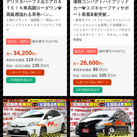
デリスタハーフ３点エアロ＆
価格コンパクトハイブリッド
ＴＥＩＮ車高調ローダウン💎
カー💎スズキセーフティサポ
高級感溢れる革巻ハン...
ート装着🎗️衝突被...
人気のブラック・後期型！！明るいＨＩ
✨新世代プラットフォームとマイルドハイ
Ｄヘッドライト＆ＬＥＤフォグランプ付
ブリッドエンジンを採用した低価格コン
💡
パクトカー✨アイドリングストップ付きで
ＪＣ０８モード：２７．８Ｋｍ／Ｌの低
燃費🍃
販売店：福岡店
[物件番号 FU3735]
34,200
販売店：福岡店
[物件番号 FU1971]
月々
円～
119
.0
車両本体価格
万円
26,600
月々
円～
135
.0
現金一括支払価格
万円
89
.0
車両本体価格
万円
☆ボーナス払いOK！☆
105
.0
現金一括支払価格
万円
1年間無料保証付
☆ボーナス払いOK！☆
1年間無料保証付