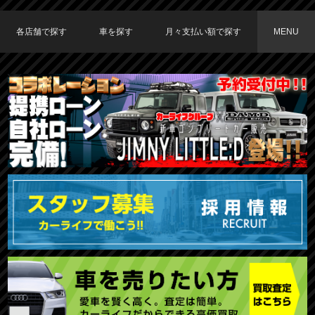
各店舗で探す
車を探す
月々支払い額で探す
MENU
TOKYO店在庫車両
大阪店在庫車両
福岡店在庫車両
メーカーで探す
車種で探す
20,000円〜29,999円
30,000円〜39,999円
40,000円〜49,999円
〜19,999円
50,000円〜