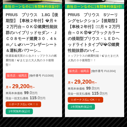
PRIUS プリウス 1.8G【後
PRIUS プリウス Sツーリ
期型】【車検２年付】💎月々
ングセレクション【後期型】
２万円台～ＯＫ😮燃費性能抜
【車検２年付】🏳️‍🌈月々２万円
群のハイブリッドセダン・Ｊ
台～ＯＫ😲💎ブラックカラー
Ｃ０８モード燃費３０．４ｋ
の後期型プリウス・ＬＥＤヘ
ｍ／Ｌ🌿ハーフレザーシート
ッドライトタイプ💡💎😮燃費
＆運転席パワーシ...
性能抜群のハイ...
快適装備充実の１台🎶トップクラスの燃
トップクラスの燃費性能！🍃まだまだ大
費性能！🍃まだまだ大人気の３０後期
人気の３０後期型！！
型！
販売店：福岡店
[物件番号 FU1304]
販売店：福岡店
[物件番号 FU1068]
29,200
月々
円～
29,200
月々
円～
99
.0
車両本体価格
万円
99
.0
115
.0
車両本体価格
万円
現金一括支払価格
万円
115
.0
現金一括支払価格
万円
☆ボーナス払いOK！☆
☆ボーナス払いOK！☆
1年間無料保証付
1年間無料保証付