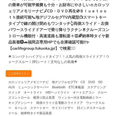
の乗車が可能🎊燃費も十分・お財布にやさしい👛カロッツ
ェリアメモリーナビ🗾CD・ＤＶＤ再生💿Ｂｌｕｅｔｏｏ
ｔｈ接続可能📞地デジフルセグTV内蔵型📺スマートキー
タイプで鍵の開け閉めもワンタッチ👆両側スライド・左側
パワースライドドアーで乗り降りラクチン🚪クルーズコン
トロール機能付・高速道路も運転楽々👏🌈納車時タイヤ新
品装着🛞🚗福岡店専用HPでも在庫確認可能‼✨
【carlifegroup.fukuoka.jp/】で検索🕵️‍♂️
🌟コンパクトハイブリッドタイプ！！人気の両側スライドドア！ウ
ォークスルー！3列シート！文句なしの装備🌟
ここがポイント！
カロッツェリアメモリーナビ 地デジフルセグTV CD DVD SD
AUX ミュージックサーバー Bluetooth ETC車載器 ステアリング
スイッチ オートライト HIDヘッドライト オートエアコン クルー
ズコントロール 横滑り防止装置 ウィンカー付き電動格納ミラー
キャプテンシート 両側スライド左電動スライドドア ウォークスル
ー キーレス スマートキー サイドバイザー 15インチスチールホ
イール 納車時タイヤ新品装着