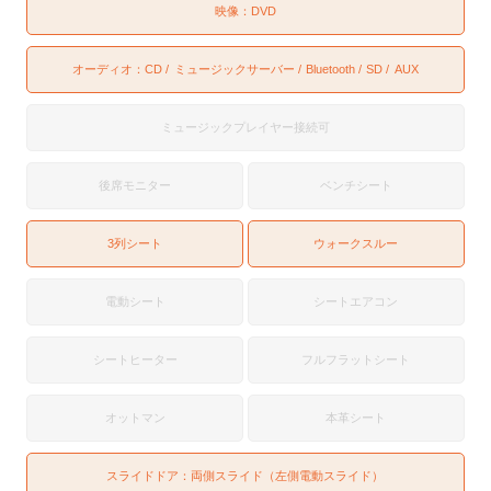
映像：
DVD
オーディオ：
CD
ミュージックサーバー
Bluetooth
SD
AUX
ミュージックプレイヤー接続可
後席モニター
ベンチシート
3列シート
ウォークスルー
電動シート
シートエアコン
シートヒーター
フルフラットシート
オットマン
本革シート
スライドドア：
両側スライド（左側電動スライド）