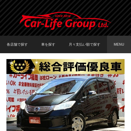
各店舗で探す
車を探す
月々支払い額で探す
MENU
TOKYO店在庫車両
大阪店在庫車両
福岡店在庫車両
メーカーで探す
車種で探す
20,000円〜29,999円
30,000円〜39,999円
40,000円〜49,999円
〜19,999円
50,000円〜