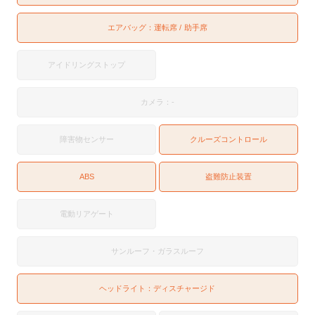
エアバッグ：
運転席
助手席
アイドリングストップ
カメラ：-
障害物センサー
クルーズコントロール
ABS
盗難防止装置
電動リアゲート
サンルーフ・ガラスルーフ
ヘッドライト：
ディスチャージド