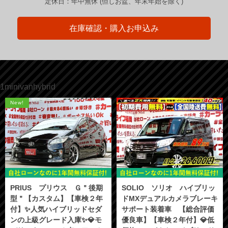
定休日：年中無休 (但しお盆、年末年始を除く)
在庫確認・購入お申込み
1minivanhybrid
New!
PRIUS プリウス Ｇ＂後期
SOLIO ソリオ ハイブリッ
型＂【カスタム】【車検２年
ドMXデュアルカメラブレーキ
付】✨人気ハイブリッドセダ
サポート装着車 【総合評価
ンの上級グレード入庫✨💎モ
優良車】【車検２年付】💎低