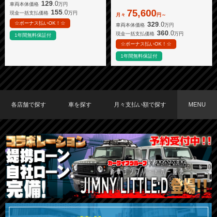
129
.0
車両本体価格
万円
75,600
155
.0
現金一括支払価格
万円
月々
円～
329
☆ボーナス払いOK！☆
.0
車両本体価格
万円
360
.0
現金一括支払価格
万円
1年間無料保証付
☆ボーナス払いOK！☆
1年間無料保証付
各店舗で探す
車を探す
月々支払い額で探す
MENU
TOKYO店在庫車両
大阪店在庫車両
福岡店在庫車両
メーカーで探す
車種で探す
20,000円〜29,999円
30,000円〜39,999円
40,000円〜49,999円
〜19,999円
50,000円〜