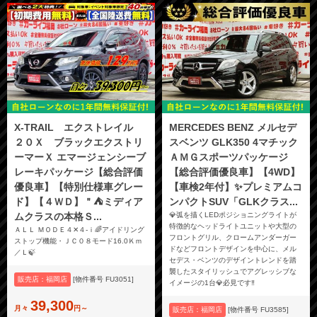
X-TRAIL エクストレイル
MERCEDES BENZ メルセデ
２０Ｘ ブラックエクストリ
スベンツ GLK350 4マチック
ーマーＸ エマージェンシーブ
ＡＭＧスポーツパッケージ
レーキパッケージ【総合評価
【総合評価優良車】【4WD】
優良車】【特別仕様車グレー
【車検2年付】✨プレミアムコ
ド】【４ＷＤ】＂⛺ミディア
ンパクトSUV「GLKクラス...
ムクラスの本格Ｓ...
💎弧を描くLEDポジショニングライトが
特徴的なヘッドライトユニットや大型の
ＡＬＬ ＭＯＤＥ４✕４-ｉ🌈アイドリング
フロントグリル、クロームアンダーガー
ストップ機能・ＪＣ０８モード16.0Ｋｍ
ドなどフロントデザインを中心に、メル
／Ｌ🍃
セデス・ベンツのデザイントレンドを踏
襲したスタイリッシュでアグレッシブな
販売店：福岡店
[物件番号 FU3051]
イメージの1台💎必見です‼️
39,300
月々
円～
販売店：福岡店
[物件番号 FU3585]