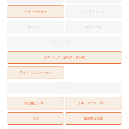
シートヒーター
フルフラットシート
オットマン
本革シート
スライドドア：：-
エアバッグ：
運転席
助手席
アイドリングストップ
カメラ：-
障害物センサー
クルーズコントロール
ABS
盗難防止装置