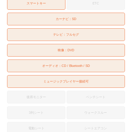
スマートキー
ETC
カーナビ：
SD
テレビ：
フルセグ
映像：
DVD
オーディオ：
CD
Bluetooth
SD
ミュージックプレイヤー接続可
後席モニター
ベンチシート
3列シート
ウォークスルー
電動シート
シートエアコン