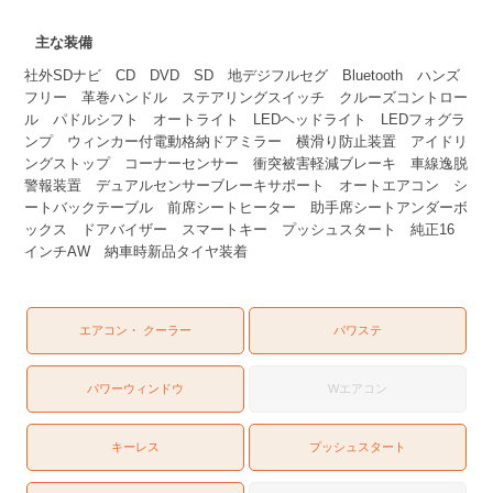
主な装備
社外SDナビ CD DVD SD 地デジフルセグ Bluetooth ハンズ
フリー 革巻ハンドル ステアリングスイッチ クルーズコントロー
ル パドルシフト オートライト LEDヘッドライト LEDフォグラ
ンプ ウィンカー付電動格納ドアミラー 横滑り防止装置 アイドリ
ングストップ コーナーセンサー 衝突被害軽減ブレーキ 車線逸脱
警報装置 デュアルセンサーブレーキサポート オートエアコン シ
ートバックテーブル 前席シートヒーター 助手席シートアンダーボ
ックス ドアバイザー スマートキー プッシュスタート 純正16
インチAW 納車時新品タイヤ装着
エアコン・ クーラー
パワステ
パワーウィンドウ
Wエアコン
キーレス
プッシュスタート