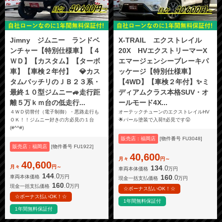
Jimny ジムニー ランドベ
X-TRAIL エクストレイル
ンチャー【特別仕様車】【４
20X HVエクストリーマーX
ＷＤ】【カスタム】【ターボ
エマージェンシーブレーキパ
車】【車検２年付】 💎カス
ッケージ【特別仕様車】
タムバッチリのＪＢ２３系・
【4WD】【車検２年付】✨ミ
最終１０型ジムニー🚙走行距
ディアムクラス本格SUV・オ
離５万ｋｍ台の低走行...
ールモード4X...
４ＷＤ切替付（電子制御）・悪路走行も
オーテックチューンのエクストレイルHV
ＯＫ！！ジムニー好きの方必見の１台
🌟パール塗装で入荷‼️必見です😲
(#^^#)
販売店：福岡店
[物件番号 FU3048]
販売店：福岡店
[物件番号 FU1922]
40,600
月々
円～
40,600
月々
円～
134
.0
車両本体価格
万円
144
.0
160
.0
車両本体価格
万円
現金一括支払価格
万円
160
.0
現金一括支払価格
万円
☆ボーナス払いOK！☆
☆ボーナス払いOK！☆
1年間無料保証付
1年間無料保証付