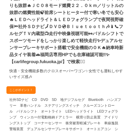
りも抜群🔥ＪＣ０８モード燃費２２．０ｋｍ／リットルの
抜群の燃費性能🍃前席シートヒーター付で寒い冬でも安心
🔥ＬＥＤヘッドライト＆ＬＥＤフォグランプで夜間視野確
保🔦社外ＳＤナビ🗾ＤＶＤ💿Ｂｌｕｅｔｏｏｔｈ🎶📱📞フ
ルセグＴＶ内蔵型📺走行中映像視聴可能👀パドルシフトで
スポーツモードをしっかり楽しめて軽快走行✨デュアルセ
ンサーブレーキサポート搭載で安全機能のＯＫ🔥納車時新
品タイヤ装着🚗福岡店専用HPでも在庫確認可能‼✨
【carlifegroup.fukuoka.jp/】で検索🕵️‍♂️
快適・安全機能多数のクロスオーバーワゴン✨女性でも運転しやす
いサイズ感🎶
ここがポイント！
社外SDナビ CD DVD SD 地デジフルセグ Bluetooth ハンズフ
リー 革巻ハンドル ステアリングスイッチ クルーズコントロー
ル パドルシフト オートライト LEDヘッドライト LEDフォグラ
ンプ ウィンカー付電動格納ドアミラー 横滑り防止装置 アイドリ
ングストップ コーナーセンサー 衝突被害軽減ブレーキ 車線逸脱
警報装置 デュアルセンサーブレーキサポート オートエアコン シ