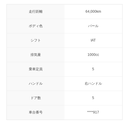
走行距離
64,000km
ボディ色
パール
シフト
IAT
排気量
1000cc
乗車定員
5
ハンドル
右ハンドル
ドア数
5
車台番号
****917