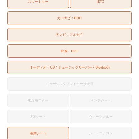
スマートキー
ETC
カーナビ：
HDD
テレビ：
フルセグ
映像：
DVD
オーディオ：
CD
ミュージックサーバー
Bluetooth
ミュージックプレイヤー接続可
後席モニター
ベンチシート
3列シート
ウォークスルー
電動シート
シートエアコン