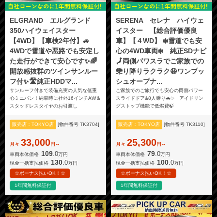
ELGRAND エルグランド
SERENA セレナ ハイウェ
350ハイウェイスター
イスター 【総合評価優良
【4WD】【車検2年付】🚙
車】【４WD】 ❄️雪道でも安
4WDで雪道や悪路でも安定し
心の4WD車両❄️ 純正SDナビ
た走行ができて安心です✨🌈
🗾両側パワスラでご家族での
開放感抜群のツインサンルー
乗り降りラクラク😆ワンプッ
フ付✨🛣️純正HDDマ...
シュオープナ...
サンルーフ付きで装備充実の人気な低重
ご家族でのご旅行でも安心の両側パワー
心ミニバン！納車時に社外16インチAW＆
スライドドア&8人乗り🚗✨ アイドリン
スタッドレスタイヤのお引渡し
グストップ機能で低燃費🍃
販売店：TOKYO店
[物件番号 TK3704]
販売店：TOKYO店
[物件番号 TK3110]
33,000
25,300
月々
円～
月々
円～
109
79
.0
.0
車両本体価格
万円
車両本体価格
万円
130
100
.0
.0
現金一括支払価格
万円
現金一括支払価格
万円
☆ボーナス払いOK！☆
☆ボーナス払いOK！☆
1年間無料保証付
1年間無料保証付