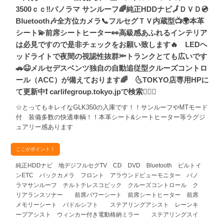
3500ｃｃ‼️パノラマ サンルーフ🌈純正HDDナビ🗾ＤＶＤ💿
Bluetooth🎶全方位カメラ📞フルセグＴＶ内蔵型📺🌍本革
シート💫前席シートヒーター👀高級感あふれるインテリア
は必見ですので是非チェックをお願い致します🔥 LEDヘ
ッドライトで夜間の視認性抜群🔦トランクとても広いです
🚗😆メルセデスベンツ独自の自動追従型クルーズコントロ
ール（ACC）が備えております🌈 🌜TOKYO店専用HPに
て更新中❗ carlifegroup.tokyo.jpで検索🕵️‍♂️🌛
☆とってもキレイなGLK350の入庫です！！サンルーフやMTモード
付 装備多数の快適車輌！！本革シート&シートヒーター等ラグジ
ュアリー感あります
ここがポイント！
純正HDDナビ 地デジフルセグTV CD DVD Bluetooth ビルトイ
ンETC バックカメラ フロント アラウンドビューモニター パノ
ラマサンルーフ チルトテレスコピック クルーズコントロール ク
リアランスソナー 前席パワーシート 前席シートヒーター 前席
メモリーシート パドルシフト ステアリングアシスト レーンキ
ープアシスト ウィンカー付き電動格納ミラー ステアリングスイ