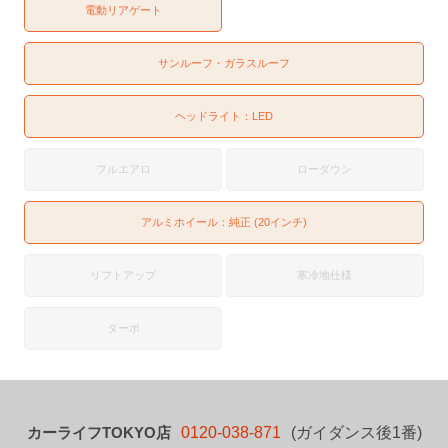
電動リアゲート
サンルーフ・ガラスルーフ
ヘッドライト：
LED
フルエアロ
ローダウン
アルミホイール：純正 (20インチ)
リフトアップ
寒冷地仕様
ターボ
カーライフTOKYO店
0120-038-871
(ガイダンス後1番)