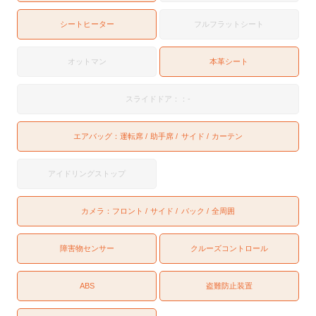
シートヒーター
フルフラットシート
オットマン
本革シート
スライドドア：：-
エアバッグ：
運転席
助手席
サイド
カーテン
アイドリングストップ
カメラ：
フロント
サイド
バック
全周囲
障害物センサー
クルーズコントロール
ABS
盗難防止装置