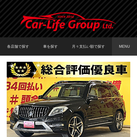
各店舗で探す
車を探す
月々支払い額で探す
MENU
TOKYO店在庫車両
大阪店在庫車両
福岡店在庫車両
メーカーで探す
車種で探す
20,000円〜29,999円
30,000円〜39,999円
40,000円〜49,999円
〜19,999円
50,000円〜