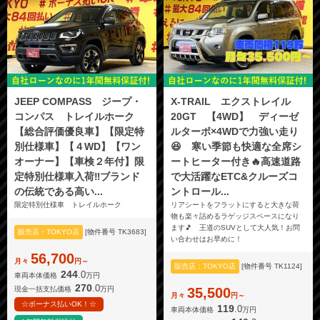
JEEP COMPASS ジープ・
X-TRAIL エクストレイル
コンパス トレイルホーク
20GT 【4WD】 ディーゼ
【総合評価優良車】【限定特
ルターボ×4WDで力強い走り
別仕様車】【４WD】【ワン
😆 寒い季節も快適な全席シ
オーナー】【車検２年付】限
ートヒーター付き🔥高速道路
定特別仕様車入荷‼️ブランド
で大活躍なETC&クルーズコ
の伝統である高い...
ントロール...
限定特別仕様車 トレイルホーク
リアシートをフラットにすると大きな荷
物も楽々詰めるラゲッジスペースになり
ます🎵 王道のSUVとして大人気！お問
販売店：TOKYO店
[物件番号 TK3683]
い合わせはお早めに！
56,700
月々
円～
販売店：TOKYO店
[物件番号 TK1124]
244
.0
車両本体価格
万円
270
.0
現金一括支払価格
万円
35,500
月々
円～
☆ボーナス払いOK！☆
119
.0
車両本体価格
万円