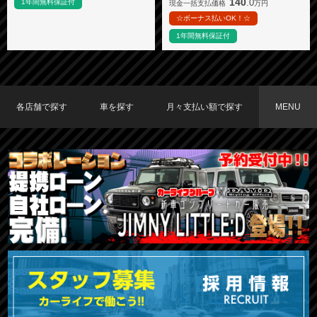
140
.0
1年間無料保証付
現金一括支払価格
万円
☆ボーナス払いOK！☆
1年間無料保証付
各店舗で探す
車を探す
月々支払い額で探す
MENU
TOKYO店在庫車両
大阪店在庫車両
福岡店在庫車両
メーカーで探す
車種で探す
20,000円〜29,999円
30,000円〜39,999円
40,000円〜49,999円
〜19,999円
50,000円〜