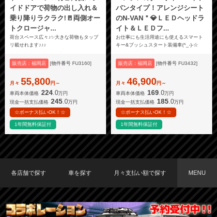
イドドアで荷物の出し入れ＆
バンタイプ！アレンジシート
乗り降りラクラク!🚪両側オー
のN-VAN＂💎ＬＥＤヘッドラ
トクロージャ...
イト＆ＬＥＤフ...
荷台スペース広々♪✨大きな荷物もタップ
お仕事にも生活用途にも使えるスマート
リ載せれます♪♪♪
キー&プッシュスタート装備車(^_-)-☆
販売店：福岡店
[物件番号 FU3160]
販売店：福岡店
[物件番号 FU3432]
55,800
46,900
月々
円～
月々
円～
224
169
.0
.0
車両本体価格
万円
車両本体価格
万円
245
185
.0
.0
現金一括支払価格
万円
現金一括支払価格
万円
☆ボーナス払いOK！☆
☆ボーナス払いOK！☆
1年間無料保証付
1年間無料保証付
各店舗で探す
車を探す
月々支払い額で探す
MENU
TOKYO店在庫車両
大阪店在庫車両
福岡店在庫車両
メーカーで探す
車種で探す
20,000円〜29,999円
30,000円〜39,999円
40,000円〜49,999円
〜19,999円
50,000円〜