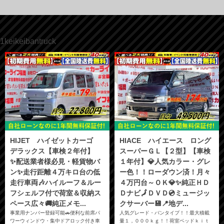
1keikeibantruck
HIJET ハイゼットカーゴ
HIACE ハイエース ロング
デラックス【車検２年付】
スーパーＧＬ【２型】【車検
✨配送業者様必見・軽貨物バ
１年付】💎人気カラー・グレ
ン✨走行距離４万キロ台の低
ー色！！ローダウン済！月々
走行車両🎶ハイルーフ＆ルー
４万円台～ＯＫ💎✨純正ＨＤ
フシェルフ付で荷室＆収納ス
Ｄナビ🗾ＤＶＤ💿ミュージッ
ペース広々🚚純正メモ...
クサーバー💾📍地デ...
事業用ナンバー登録可能🚗便利な前席パ
人気グレード・バンタイプ！！最大積載
ワーウィンドウ・集中ドアロック付き車
量１，０００ｋｇ！！荷室ベッドｋｉｔ