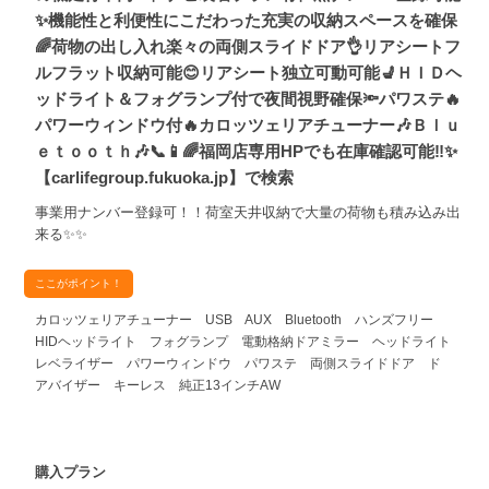
✨機能性と利便性にこだわった充実の収納スペースを確保
🌈荷物の出し入れ楽々の両側スライドドア👌リアシートフ
ルフラット収納可能😊リアシート独立可動可能💺ＨＩＤヘ
ッドライト＆フォグランプ付で夜間視野確保🔦パワステ🔥
パワーウィンドウ付🔥カロッツェリアチューナー🎶Ｂｌｕ
ｅｔｏｏｔｈ🎶📞📱🌈福岡店専用HPでも在庫確認可能‼✨
【carlifegroup.fukuoka.jp】で検索
事業用ナンバー登録可！！荷室天井収納で大量の荷物も積み込み出
来る✨✨
ここがポイント！
カロッツェリアチューナー USB AUX Bluetooth ハンズフリー
HIDヘッドライト フォグランプ 電動格納ドアミラー ヘッドライト
レベライザー パワーウィンドウ パワステ 両側スライドドア ド
アバイザー キーレス 純正13インチAW
購入プラン