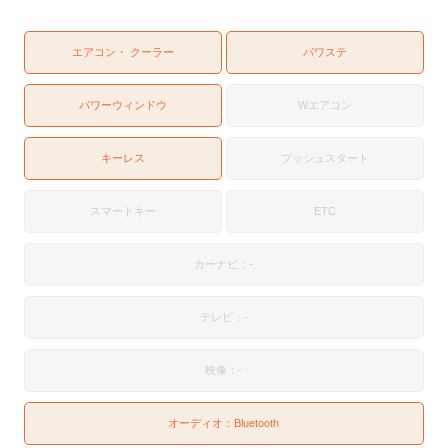
エアコン・ クーラー
パワステ
パワーウィンドウ
Wエアコン
キーレス
プッシュスタート
スマートキー
ETC
カーナビ：-
テレビ：-
映像：-
オーディオ：
Bluetooth