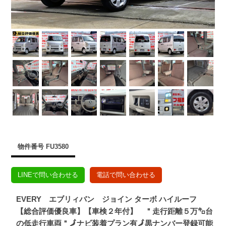
物件番号 FU3580
LINEで問い合わせる
電話で問い合わせる
EVERY エブリィバン ジョイン ターボ ハイルーフ
【総合評価優良車】【車検２年付】 ＂走行距離５万㌔台
の低走行車両＂🗾ナビ装着プラン有🗾黒ナンバー登録可能