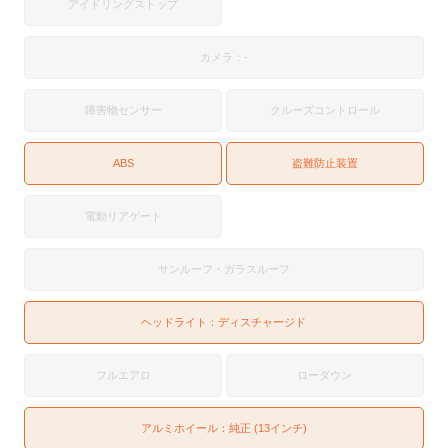
アイドリングストップ
カメラ：-
障害物センサー
クルーズコントロール
ABS
盗難防止装置
電動リアゲート
サンルーフ・ガラスルーフ
ヘッドライト：
ディスチャージド
フルエアロ
ローダウン
アルミホイール：純正 (13インチ)