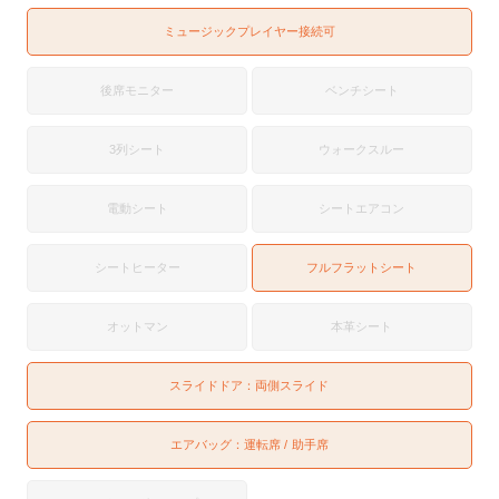
ミュージックプレイヤー接続可
後席モニター
ベンチシート
3列シート
ウォークスルー
電動シート
シートエアコン
シートヒーター
フルフラットシート
オットマン
本革シート
スライドドア：
両側スライド
エアバッグ：
運転席
助手席