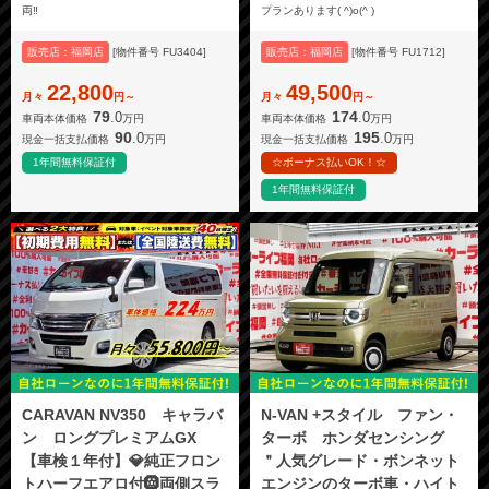
両‼️
プランあります( ^)o(^ )
販売店：福岡店
[物件番号 FU3404]
販売店：福岡店
[物件番号 FU1712]
22,800
49,500
月々
円～
月々
円～
79
174
.0
.0
車両本体価格
万円
車両本体価格
万円
90
195
.0
.0
現金一括支払価格
万円
現金一括支払価格
万円
1年間無料保証付
☆ボーナス払いOK！☆
1年間無料保証付
CARAVAN NV350 キャラバ
N-VAN +スタイル ファン・
ン ロングプレミアムGX
ターボ ホンダセンシング
【車検１年付】💎純正フロン
＂人気グレード・ボンネット
トハーフエアロ付🛞両側スラ
エンジンのターボ車・ハイト