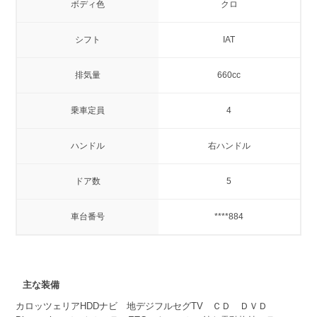
ボディ色
クロ
シフト
IAT
排気量
660cc
乗車定員
4
ハンドル
右ハンドル
ドア数
5
車台番号
****884
主な装備
カロッツェリアHDDナビ 地デジフルセグTV ＣＤ ＤＶＤ