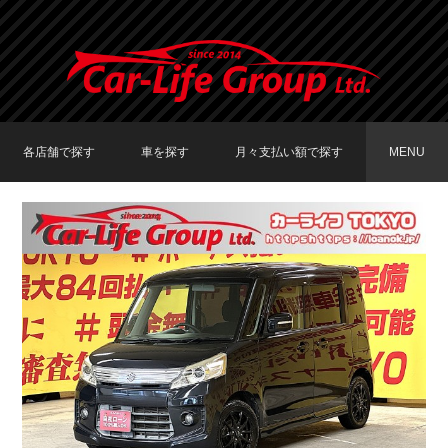
各店舗で探す
車を探す
月々支払い額で探す
MENU
TOKYO店在庫車両
大阪店在庫車両
福岡店在庫車両
メーカーで探す
車種で探す
20,000円〜29,999円
30,000円〜39,999円
40,000円〜49,999円
〜19,999円
50,000円〜