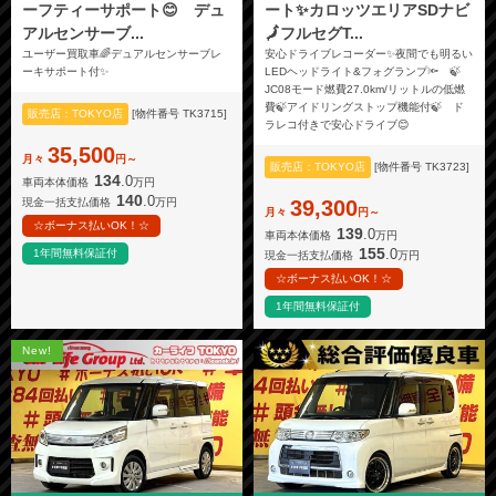
ーフティーサポート😊 デュ
ート✨カロッツエリアSDナビ
アルセンサーブ...
🗾フルセグT...
ユーザー買取車🌈デュアルセンサーブレ
安心ドライブレコーダー✨夜間でも明るい
ーキサポート付✨
LEDヘッドライト&フォグランプ🔦 🍃
JC08モード燃費27.0km/リットルの低燃
費🍃アイドリングストップ機能付🍃 ド
販売店：TOKYO店
[物件番号 TK3715]
ラレコ付きで安心ドライブ😊
35,500
月々
円～
販売店：TOKYO店
[物件番号 TK3723]
134
.0
車両本体価格
万円
140
.0
現金一括支払価格
万円
39,300
月々
円～
☆ボーナス払いOK！☆
139
.0
車両本体価格
万円
155
.0
1年間無料保証付
現金一括支払価格
万円
☆ボーナス払いOK！☆
1年間無料保証付
New!