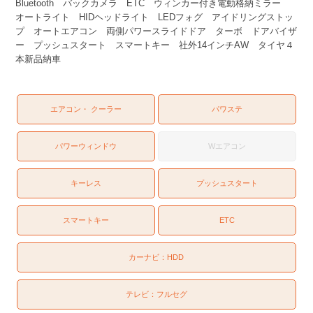
Bluetooth バックカメラ ETC ウィンカー付き電動格納ミラー
オートライト HIDヘッドライト LEDフォグ アイドリングストッ
プ オートエアコン 両側パワースライドドア ターボ ドアバイザ
ー プッシュスタート スマートキー 社外14インチAW タイヤ４
本新品納車
エアコン・ クーラー
パワステ
パワーウィンドウ
Wエアコン
キーレス
プッシュスタート
スマートキー
ETC
カーナビ：
HDD
テレビ：
フルセグ