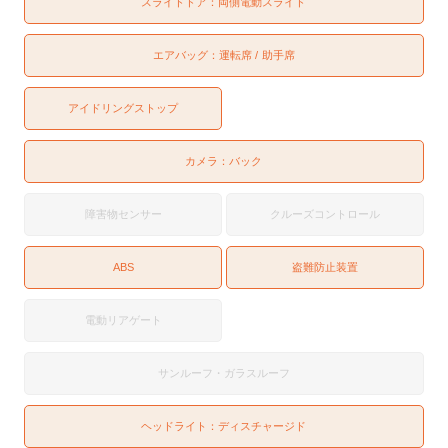
スライドドア：
両側電動スライド
エアバッグ：
運転席
助手席
アイドリングストップ
カメラ：
バック
障害物センサー
クルーズコントロール
ABS
盗難防止装置
電動リアゲート
サンルーフ・ガラスルーフ
ヘッドライト：
ディスチャージド