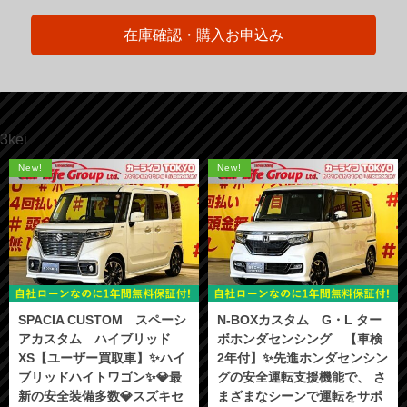
在庫確認・購入お申込み
3kei
New!
New!
SPACIA CUSTOM スペーシ
N-BOXカスタム G・L ター
アカスタム ハイブリッド
ボホンダセンシング 【車検
XS【ユーザー買取車】✨ハイ
2年付】✨先進ホンダセンシン
ブリッドハイトワゴン✨💎最
グの安全運転支援機能で、 さ
新の安全装備多数💎スズキセ
まざまなシーンで運転をサポ