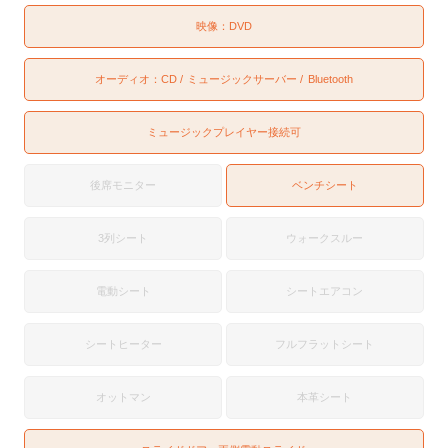
映像：
DVD
オーディオ：
CD
ミュージックサーバー
Bluetooth
ミュージックプレイヤー接続可
後席モニター
ベンチシート
3列シート
ウォークスルー
電動シート
シートエアコン
シートヒーター
フルフラットシート
オットマン
本革シート