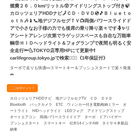
燃費２６．０km/リットル😲アイドリングストップ付き🍃
カロッツェリアHDDナビ🗾ＣＤ・ＤＶＤ💿🎵Ｂｌｕｅｔｏ
ｏｔｈ🎶📱📞地デジフルセグＴＶ📺両側パワースライドド
アで小さなお子様の力でも後席の乗り降り楽々です🤱✨リ
アシートアレンジ次第でラゲッジスペースも自在な万能車
輌😲ＨＩＤヘッドライト＆フォグランプで夜間も明るく安
全走行🔦🌜TOKYO店専用HPにて更新中❗
carlifegroup.tokyo.jpで検索🕵️‍♂️🌛《1年保証付》
ターボで走りも快適👀スマートキー＆プッシュスタートで楽々発進
🚗
ここがポイント！
カロッツェリアHDDナビ 地デジフルセグTV ＣＤ ＤＶＤ
Bluetooth バックカメラ ETC ウィンカー付き電動格納ミラー オ
ートライト HIDヘッドライト LEDフォグ アイドリングストップ
オートエアコン 両側パワースライドドア ターボ ドアバイザー
プッシュスタート スマートキー 社外14インチAW タイヤ４本新品
納車