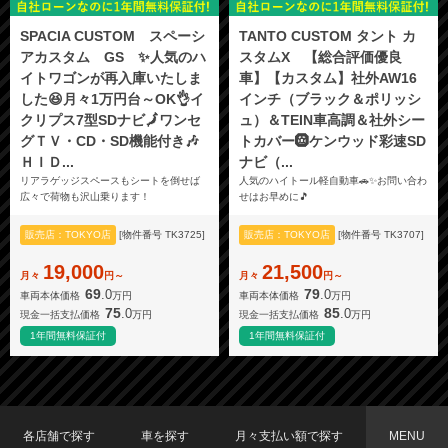
SPACIA CUSTOM スペーシ
TANTO CUSTOM タント カ
アカスタム GS ✨人気のハ
スタムX 【総合評価優良
イトワゴンが再入庫いたしま
車】【カスタム】社外AW16
した😆月々1万円台～OK👌イ
インチ（ブラック＆ポリッシ
クリプス7型SDナビ🗾ワンセ
ュ）＆TEIN車高調＆社外シー
グＴＶ・CD・SD機能付き🎶
トカバー🛞ケンウッド彩速SD
ＨＩＤ...
ナビ（...
リアラゲッジスペースもシートを倒せば
人気のハイトール軽自動車🚗✨お問い合わ
広々で荷物も沢山乗ります！
せはお早めに🎵
販売店：TOKYO店
[物件番号 TK3725]
販売店：TOKYO店
[物件番号 TK3707]
19,000
21,500
月々
円～
月々
円～
69
79
.0
.0
車両本体価格
万円
車両本体価格
万円
75
85
.0
.0
現金一括支払価格
万円
現金一括支払価格
万円
1年間無料保証付
1年間無料保証付
各店舗で探す
車を探す
月々支払い額で探す
MENU