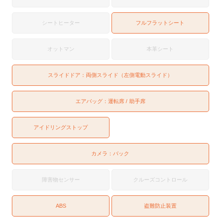
シートヒーター
フルフラットシート
オットマン
本革シート
スライドドア：
両側スライド（左側電動スライド）
エアバッグ：
運転席
助手席
アイドリングストップ
カメラ：
バック
障害物センサー
クルーズコントロール
ABS
盗難防止装置