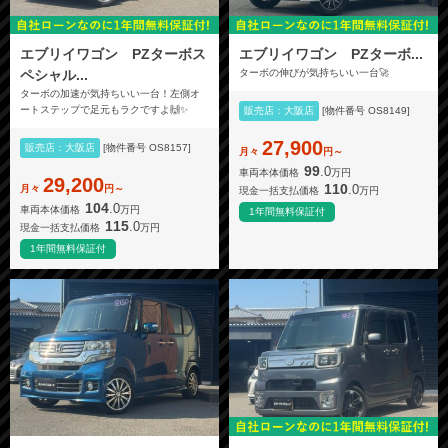
エブリイワゴン PZターボス
エブリイワゴン PZターボ...
ペシャル...
ターボの伸びが気持ちいい一台🚀
ターボの加速が気持ちいい一台！左側オ
ートステップで足元もラクですよ🙌✨
販売店：大阪店
[物件番号 OS8149]
27,900
販売店：大阪店
[物件番号 OS8157]
月々
円～
99
.0
車両本体価格
万円
29,200
110
.0
月々
円～
現金一括支払価格
万円
104
.0
車両本体価格
万円
1年間無料保証付
115
.0
現金一括支払価格
万円
1年間無料保証付