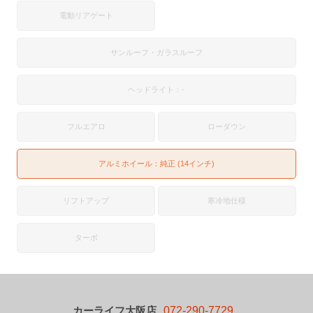
電動リアゲート
サンルーフ・ガラスルーフ
ヘッドライト：-
フルエアロ
ローダウン
アルミホイール：純正 (14インチ)
リフトアップ
寒冷地仕様
ターボ
カーライフ大阪店
072-290-7729