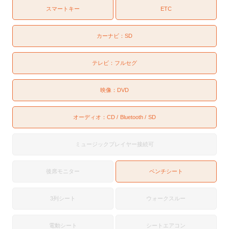
スマートキー
ETC
カーナビ：
SD
テレビ：
フルセグ
映像：
DVD
オーディオ：
CD
Bluetooth
SD
ミュージックプレイヤー接続可
後席モニター
ベンチシート
3列シート
ウォークスルー
電動シート
シートエアコン