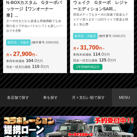
N-BOXカスタム Gターボパ
ウェイク Gターボ レジャ
ッケージ【ワンオーナー
ーエディションSAⅢ...
車】...
背高ボディでもターボの加速で坂道もグ
イグイ登ります！LEDライトで夜道も明
ターボ付きだから坂道も荷物満載でも余
るく安心😎
裕の走りですね♪パドルシフトも楽しい一
台です✌️😎
販売店：大阪店
[物件番号 OS8137]
販売店：大阪店
[物件番号 OS8150]
31,700
月々
円～
27,900
114
.0
車両本体価格
万円
月々
円～
125
.0
104
.0
現金一括支払価格
万円
車両本体価格
万円
110
.0
現金一括支払価格
万円
1年間無料保証付
各店舗で探す
車を探す
月々支払い額で探す
MENU
TOKYO店在庫車両
大阪店在庫車両
福岡店在庫車両
メーカーで探す
車種で探す
20,000円〜29,999円
30,000円〜39,999円
40,000円〜49,999円
〜19,999円
50,000円〜