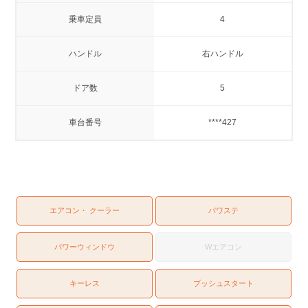
乗車定員
4
ハンドル
右ハンドル
ドア数
5
車台番号
****427
エアコン・ クーラー
パワステ
パワーウィンドウ
Wエアコン
キーレス
プッシュスタート