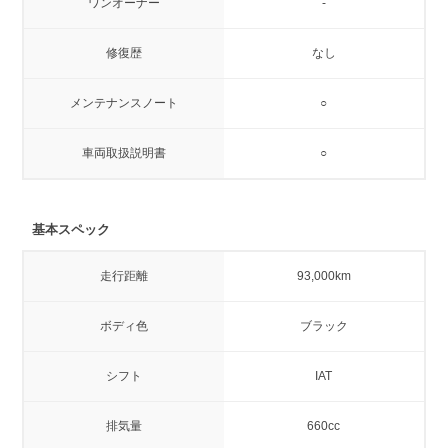
ワンオーナー
-
修復歴
なし
メンテナンスノート
○
車両取扱説明書
○
基本スペック
走行距離
93,000km
ボディ色
ブラック
シフト
IAT
排気量
660cc