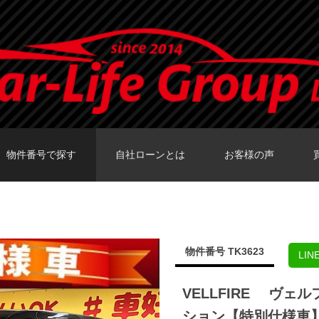
物件番号で探す
自社ローンとは
お客様の声
カーセンサーTOKY
グーネットTOKY
カーセンサー大阪
カーセンサー福岡
グーネット福岡店
物件番号 TK3623
LI
VELLFIRE ヴェ
ション【特別仕様車