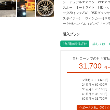
ン デュアルエアコン Wエア
スルー オートライト HIDヘ
ッタ20インチAW RSRダウン
スポイラー） ウィンカー付き電動
ー 社外ハンドル（ガングリップ
購入プラン
1年間無料保証付
詳しくはこち
自社ローンでの月々支
31,700
円
12回月々 114,600円
24回月々 62,400円
36回月々 45,100円
48回月々 36,700円
60回月々 31,700円
☆ボーナス払いOK！☆