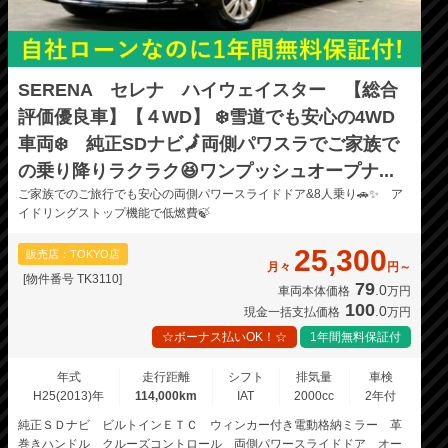
SERENA セレナ ハイウェイスター 【総合
評価優良車】【４WD】 ❄️雪道でも安心の4WD
車両❄️ 純正SDナビ🗾両側パワスラでご家族で
の乗り降りラクラク😆ワンプッシュオープナ...
ご家族でのご旅行でも安心の両側パワースライドドア&8人乗り🚗✨ ア
イドリングストップ機能で低燃費🍃
25,300
販売店：TOKYO店
月々
円～
[物件番号 TK3110]
79
.0
車両本体価格
万円
100
.0
現金一括支払価格
万円
☆ボーナス払いOK！☆
1年間無料保証付
年式
走行距離
シフト
排気量
車検
H25(2013)年
114,000km
IAT
2000cc
2年付
純正ＳＤナビ ビルトインＥＴＣ ウィンカー付き電動格納ミラー 革
巻きハンドル クルーズコントロール 両側パワースライドドア オー