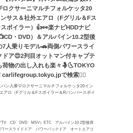
ロクサーニマルチフォルケッタ20
ダウンサス＆社外エアロ（Fグリル＆Fス
スポイラー）👍👀楽ナビHDDナビ
CD・DVD）＆アルパイン10.2型後
の7人乗りモデル🚗両側パワースライ
ドア😍2列目オットマン付キャプテ
荷物の出し入れも楽々🤱🌜TOKYO
ifegroup.tokyo.jpで検索🕵️‍♂️
バン入庫💡ロクサーニマルチフォルケッタ20イン
外エアロ（Fグリル＆Fスポイラー＆Rバンパースポイ
V CD DVD MSV）ETC アルパイン10.2型後席
パワースライドドア パワーバックドア オートエアコ