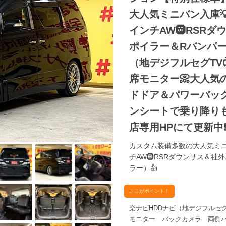
大人気ミニバン入庫
インチAW🛞RSR
ポイラー＆Rバンパー
（地デジフルセグTV
席モニター📀大人気
ドドア＆パワーバック
ンシートで乗り降りも
店専用HPにて更新中❗ carl
カスタム装備多数の大人気ミニ
チAW🛞RSRダウンサス＆社
ラー）👍
ここがポイント！
楽ナビHDDナビ（地デジフルセグT
モニター バックカメラ 両側