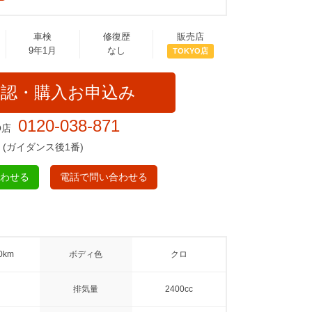
車検
修復歴
販売店
9年1月
なし
TOKYO店
確認・購入お申込み
0120-038-871
O店
(ガイダンス後1番)
合わせる
電話で問い合わせる
0km
ボディ色
クロ
排気量
2400cc