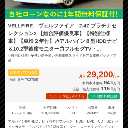
VELLFIRE ヴェルファイア 2.4Z プラチナセ
レクション2 【総合評価優良車】【特別仕様
車】【車検２年付】🎶アルパイン８型HDDナビ
＆10.2型後席モニター📺フルセグTV・...
✨特別仕様車✨💎使い勝手良い両側電動スライドドア＆電動バックドア
😍
29,200
販売店：TOKYO店
月々
円～
[物件番号 TK3709]
94
.0
車両本体価格
万円
115
.0
現金一括支払価格
万円
☆ボーナス払いOK！☆
1年間無料保証付
年式
走行距離
シフト
排気量
車検
H22(2010)年
118,000km
IAT
2400cc
2年付
アルパイン8型HDDナビ（地デジフルセグ HDD DVD CD SD）バ
ックカメラ アルパイン10.2型後席モニター ステアリングスイッチ