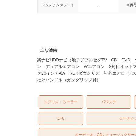
メンテナンスノート
-
車両
主な装備
楽ナビHDDナビ（地デジフルセグTV CD DVD
ン デュアルエアコン Wエアコン 2列目オット
タ20インチAW RSRダウンサス 社外エアロ（
社外ハンドル（ガングリップ付）
エアコン・ クーラー
パワステ
ETC
カーナビ
オーディオ：
CD
ミュージックサー