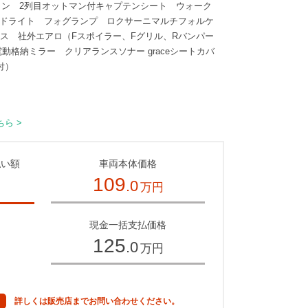
コン 2列目オットマン付キャプテンシート ウォーク
ッドライト フォグランプ ロクサーニマルチフォルケ
サス 社外エアロ（Fスポイラー、Fグリル、Rバンパー
格納ミラー クリアランスソナー graceシートカバ
付）
ら >
払い額
車両本体価格
109
.0
万円
～
現金一括支払価格
125
.0
万円
詳しくは販売店までお問い合わせください。