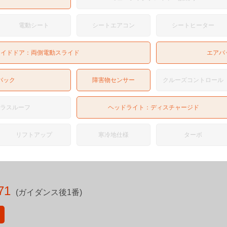
電動シート
シートエアコン
シートヒーター
ライドドア：
両側電動スライド
エアバ
バック
障害物センサー
クルーズコントロール
ガラスルーフ
ヘッドライト：
ディスチャージド
リフトアップ
寒冷地仕様
ターボ
71
(ガイダンス後1番)