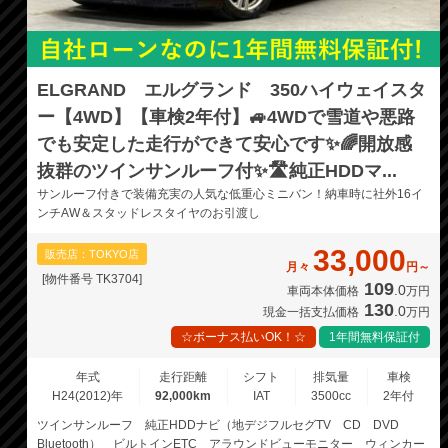
ELGRAND エルグランド 350ハイウェイスタ
ー【4WD】【車検2年付】🚙4WDで雪道や悪路
でも安定した走行ができて安心です✨🌈開放感
抜群のツインサンルーフ付✨🛣️純正HDDマ...
サンルーフ付きで装備充実の人気な低重心ミニバン！納車時に社外16イ
ンチAW＆スタッドレスタイヤのお引渡し
33,000
販売店：TOKYO店
月々
円～
[物件番号 TK3704]
109
.0
車両本体価格
万円
130
.0
現金一括支払価格
万円
☆ボーナス払いOK！☆
1年間無料保証付
年式
走行距離
シフト
排気量
車検
H24(2012)年
92,000km
IAT
3500cc
2年付
ツインサンルーフ 純正HDDナビ（地デジフルセグTV CD DVD
Bluetooth） ビルトインETC アラウンドビューモニター ウィンカー