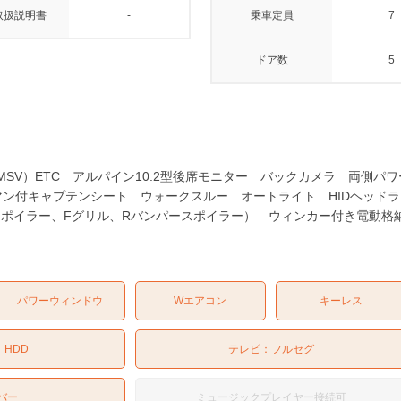
取扱説明書
-
乗車定員
7
ドア数
5
 MSV）ETC アルパイン10.2型後席モニター バックカメラ 両側
マン付キャプテンシート ウォークスルー オートライト HIDヘッド
Fスポイラー、Fグリル、Rバンパースポイラー） ウィンカー付き電動格納
パワーウィンドウ
Wエアコン
キーレス
：
HDD
テレビ：
フルセグ
バー
ミュージックプレイヤー接続可