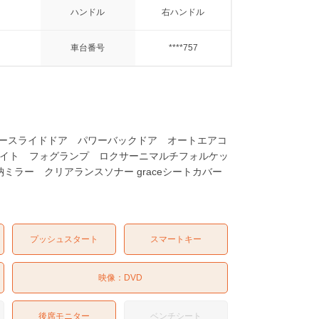
ハンドル
右ハンドル
車台番号
****757
パワースライドドア パワーバックドア オートエアコ
ライト フォグランプ ロクサーニマルチフォルケッ
ミラー クリアランスソナー graceシートカバー
プッシュスタート
スマートキー
映像：
DVD
後席モニター
ベンチシート