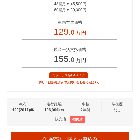
48回月々 45,500円
60回月々 39,300円
車両本体価格
129
.0
万円
現金一括支払価格
155
.0
万円
☆ボーナス払いOK！☆
詳しくは販売店までお問い合わせください。
年式
走行距離
車検
修復歴
H29(2017)年
106,000km
2年付
なし
販売店
福岡店
在庫確認・購入お申込み