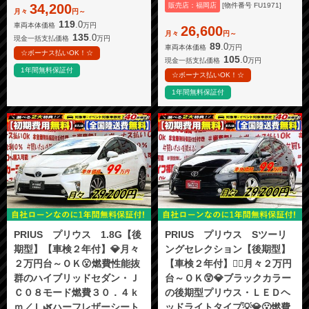
34,200
販売店：福岡店
[物件番号 FU1971]
月々
円～
119
.0
車両本体価格
万円
26,600
月々
円～
135
.0
現金一括支払価格
万円
89
.0
車両本体価格
万円
☆ボーナス払いOK！☆
105
.0
現金一括支払価格
万円
1年間無料保証付
☆ボーナス払いOK！☆
1年間無料保証付
PRIUS プリウス 1.8G【後
PRIUS プリウス Sツーリ
期型】【車検２年付】💎月々
ングセレクション【後期型】
２万円台～ＯＫ😮燃費性能抜
【車検２年付】🏳️‍🌈月々２万円
群のハイブリッドセダン・Ｊ
台～ＯＫ😲💎ブラックカラー
Ｃ０８モード燃費３０．４ｋ
の後期型プリウス・ＬＥＤヘ
ｍ／Ｌ🌿ハーフレザーシート
ッドライトタイプ💡💎😮燃費