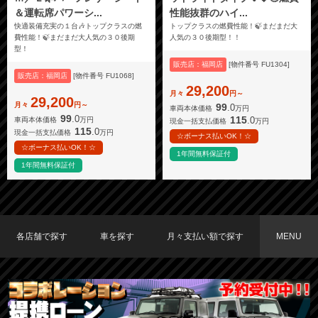
＆運転席パワーシ...
性能抜群のハイ...
快適装備充実の１台🎶トップクラスの燃
トップクラスの燃費性能！🍃まだまだ大
費性能！🍃まだまだ大人気の３０後期
人気の３０後期型！！
型！
販売店：福岡店
[物件番号 FU1304]
販売店：福岡店
[物件番号 FU1068]
29,200
月々
円～
29,200
月々
円～
99
.0
車両本体価格
万円
99
.0
115
.0
車両本体価格
万円
現金一括支払価格
万円
115
.0
現金一括支払価格
万円
☆ボーナス払いOK！☆
☆ボーナス払いOK！☆
1年間無料保証付
1年間無料保証付
各店舗で探す
車を探す
月々支払い額で探す
MENU
TOKYO店在庫車両
大阪店在庫車両
福岡店在庫車両
メーカーで探す
車種で探す
20,000円〜29,999円
30,000円〜39,999円
40,000円〜49,999円
〜19,999円
50,000円〜