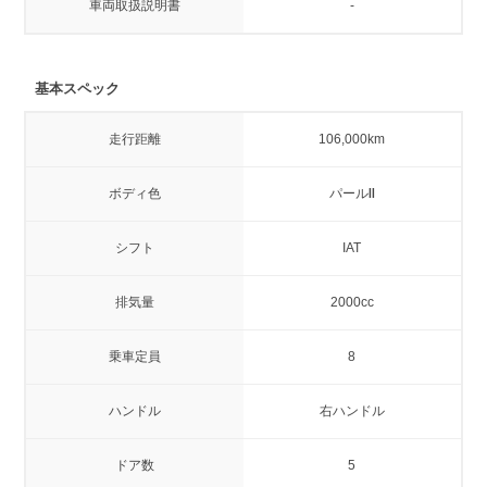
車両取扱説明書
-
基本スペック
走行距離
106,000km
ボディ色
パールⅡ
シフト
IAT
排気量
2000cc
乗車定員
8
ハンドル
右ハンドル
ドア数
5