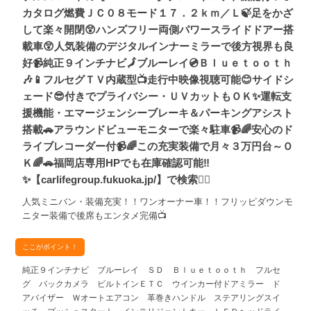
カタログ燃費ＪＣ０８モード１７．２ｋｍ／Ｌ🍃足をかざ
して楽々開閉😲ハンズフリー両側パワースライドドアー搭
載車😲人気装備のデジタルインナーミラーで後方視界も良
好📹純正９インチナビ🗾ブルーレイ💿Ｂｌｕｅｔｏｏｔｈ
🎶📱フルセグＴＶ内蔵型📺走行中映像視聴可能😊サイドシ
ェード😎付きでプライバシー・ＵＶカットもＯＫ✨運転支
援機能・エマージェンシーブレーキ＆パーキングアシスト
搭載🚗アラウンドビューモニターで楽々駐車📹🌈安心のド
ライブレコーダー付📹🌈この充実装備で月々３万円台～Ｏ
Ｋ🌈🚗福岡店専用HPでも在庫確認可能‼
✨【carlifegroup.fukuoka.jp/】で検索🕵️‍♂️
人気ミニバン・装備充実！！ワンオーナー車！！フリッピダウンモ
ニター装備で後席もエンタメ完備📺
ここがポイント！
純正９インチナビ ブルーレイ ＳＤ Ｂｌｕｅｔｏｏｔｈ フルセ
グ バックカメラ ビルトインＥＴＣ ウインカー付ドアミラー ド
アバイザー Ｗオートエアコン 革巻きハンドル ステアリングスイ