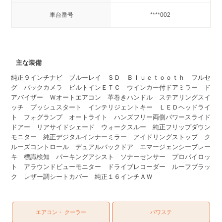
車台番号
****002
主な装備
純正９インチナビ ブルーレイ ＳＤ Ｂｌｕｅｔｏｏｔｈ フルセ
グ バックカメラ ビルトインＥＴＣ ウインカー付ドアミラー ド
アバイザー Ｗオートエアコン 革巻きハンドル ステアリングスイ
ッチ プッシュスタート インテリジェントキー ＬＥＤヘッドライ
ト フォグランプ オートライト ハンズフリー両側パワースライド
ドアー リアサイドシェード ウォークスルー 純正フリップダウン
モニター 純正デジタルインナーミラー アイドリングストップ ク
ルーズコントロール デュアルバックドア エマージェンシーブレー
キ 標識検知 パーキングアシスト ソナーセンサー プロパイロッ
ト アラウンドビューモニター ドライブレコーダー ルーフブラッ
ク レザー調シートカバー 純正１６インチＡＷ
エアコン・ クーラー
パワステ