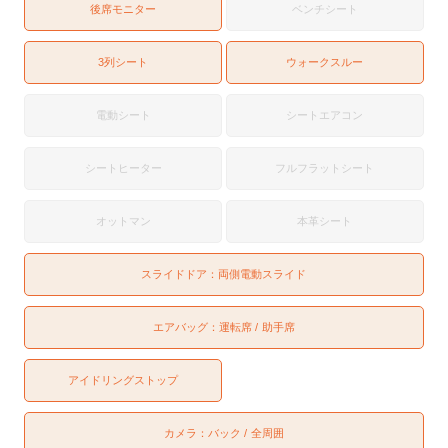
後席モニター
ベンチシート
3列シート
ウォークスルー
電動シート
シートエアコン
シートヒーター
フルフラットシート
オットマン
本革シート
スライドドア：
両側電動スライド
エアバッグ：
運転席
助手席
アイドリングストップ
カメラ：
バック
全周囲