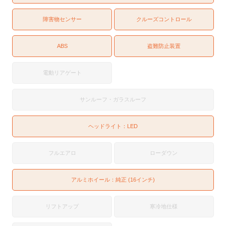
障害物センサー
クルーズコントロール
ABS
盗難防止装置
電動リアゲート
サンルーフ・ガラスルーフ
ヘッドライト：
LED
フルエアロ
ローダウン
アルミホイール：純正 (16インチ)
リフトアップ
寒冷地仕様