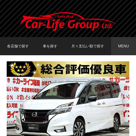
各店舗で探す
車を探す
月々支払い額で探す
MENU
TOKYO店在庫車両
大阪店在庫車両
福岡店在庫車両
メーカーで探す
車種で探す
20,000円〜29,999円
30,000円〜39,999円
40,000円〜49,999円
〜19,999円
50,000円〜