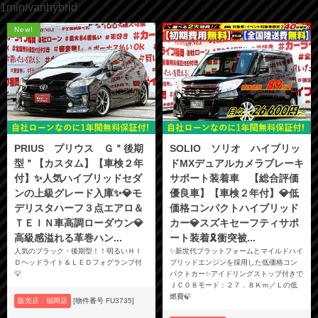
1minivanhybrid
New!
PRIUS プリウス Ｇ＂後期
SOLIO ソリオ ハイブリッ
型＂【カスタム】【車検２年
ドMXデュアルカメラブレーキ
付】✨人気ハイブリッドセダ
サポート装着車 【総合評価
ンの上級グレード入庫✨💎モ
優良車】【車検２年付】💎低
デリスタハーフ３点エアロ＆
価格コンパクトハイブリッド
ＴＥＩＮ車高調ローダウン💎
カー💎スズキセーフティサポ
高級感溢れる革巻ハン...
ート装着🎗️衝突被...
人気のブラック・後期型！！明るいＨＩ
✨新世代プラットフォームとマイルドハイ
Ｄヘッドライト＆ＬＥＤフォグランプ付
ブリッドエンジンを採用した低価格コン
💡
パクトカー✨アイドリングストップ付きで
ＪＣ０８モード：２７．８Ｋｍ／Ｌの低
燃費🍃
販売店：福岡店
[物件番号 FU3735]