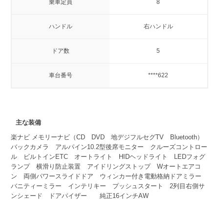
乗車定員
8
ハンドル
右ハンドル
ドア数
5
車台番号
****622
主な装備
楽ナビ メモリーナビ（CD DVD 地デジフルセグTV Bluetooth）
バックカメラ アルパイン10.2型後席モニター クルーズコントロー
ル ビルトインETC オートライト HIDヘッドライト LEDフォグ
ランプ 横滑り防止装置 アイドリングストップ Wオートエアコ
ン 両側パワースライドドア ウィンカー付き電動格納ドアミラー
バニティーミラー インテリキー プッシュスタート 2列目右側サ
ンシェード ドアバイザー 純正16インチAW