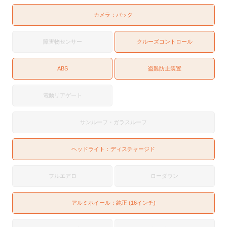
カメラ：
バック
障害物センサー
クルーズコントロール
ABS
盗難防止装置
電動リアゲート
サンルーフ・ガラスルーフ
ヘッドライト：
ディスチャージド
フルエアロ
ローダウン
アルミホイール：純正 (16インチ)