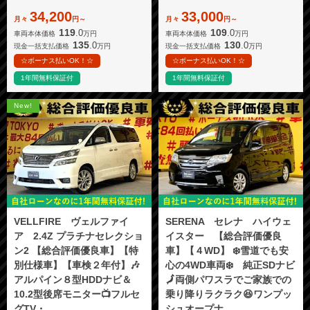
34,200
33,000
月々
円～
月々
円～
119
109
.0
.0
車両本体価格
万円
車両本体価格
万円
135
130
.0
.0
現金一括支払価格
万円
現金一括支払価格
万円
☆ボーナス払いOK！☆
☆ボーナス払いOK！☆
1年間無料保証付
1年間無料保証付
New!
VELLFIRE ヴェルファイ
SERENA セレナ ハイウェ
ア 2.4Z プラチナセレクショ
イスター 【総合評価優良
ン2 【総合評価優良車】【特
車】【４WD】 ❄️雪道でも安
別仕様車】【車検２年付】🎶
心の4WD車両❄️ 純正SDナビ
アルパイン８型HDDナビ＆
🗾両側パワスラでご家族での
10.2型後席モニター📺フルセ
乗り降りラクラク😆ワンプッ
グTV・...
シュオープナ...