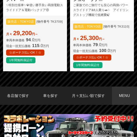
✨特別仕様車✨💎使い勝手良い両側電動ス
ご家族でのご旅行でも安心の両側パワー
ライドドア＆電動バックドア😍
スライドドア&8人乗り🚗✨ アイドリン
グストップ機能で低燃費🍃
販売店：TOKYO店
[物件番号 TK3709]
販売店：TOKYO店
[物件番号 TK3110]
29,200
月々
円～
25,300
月々
円～
94
.0
車両本体価格
万円
79
.0
115
.0
車両本体価格
万円
現金一括支払価格
万円
100
.0
現金一括支払価格
万円
☆ボーナス払いOK！☆
☆ボーナス払いOK！☆
1年間無料保証付
1年間無料保証付
各店舗で探す
車を探す
月々支払い額で探す
MENU
TOKYO店在庫車両
大阪店在庫車両
福岡店在庫車両
メーカーで探す
車種で探す
20,000円〜29,999円
30,000円〜39,999円
40,000円〜49,999円
〜19,999円
50,000円〜