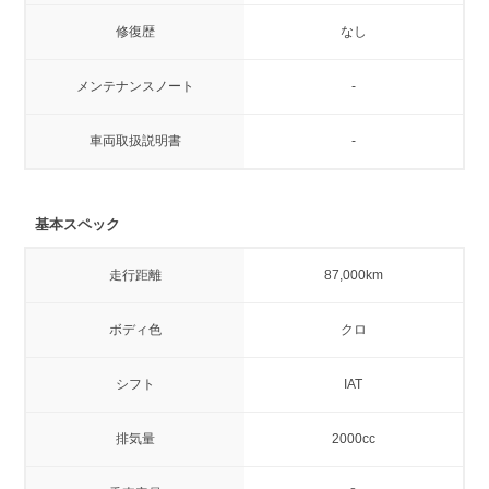
修復歴
なし
メンテナンスノート
-
車両取扱説明書
-
基本スペック
走行距離
87,000km
ボディ色
クロ
シフト
IAT
排気量
2000cc