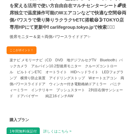
を変える活用で使い方自由自在マルチセンターシート🌈後
席独立で温度操作可能のWエアコンなどで快適な空間😆両
側パワスラで乗り降りラクラク✨ETC搭載😆🌛TOKYO店
専用HPにて更新中❗ carlifegroup.tokyo.jpで検索🕵️‍♂️🌛
後席モニター＆楽々両側パワースライドドア✨
ここがポイント！
楽ナビ メモリーナビ（CD DVD 地デジフルセグTV Bluetooth）バ
ックカメラ アルパイン10.2型後席モニター クルーズコントロー
ル ビルトインETC オートライト HIDヘッドライト LEDフォグラ
ンプ 横滑り防止装置 アイドリングストップ Wオートエアコン 両
側パワースライドドア ウィンカー付き電動格納ドアミラー バニテ
ィーミラー インテリキー プッシュスタート 2列目右側サンシェー
ド ドアバイザー 純正16インチAW
購入プラン
1年間無料保証付
詳しくはこちら >