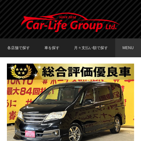
各店舗で探す
車を探す
月々支払い額で探す
MENU
TOKYO店在庫車両
大阪店在庫車両
福岡店在庫車両
メーカーで探す
車種で探す
20,000円〜29,999円
30,000円〜39,999円
40,000円〜49,999円
〜19,999円
50,000円〜