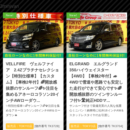
3minivan
New!
New!
VELLFIRE ヴェルファイ
ELGRAND エルグランド
ア 2.4Zプラチナセレクショ
350ハイウェイスター
ン【特別仕様車】【カスタ
【4WD】【車検2年付】🚙
ム】【車検2年付】🌈開放感
4WDで雪道や悪路でも安定し
抜群のサンルーフ🌈✨注目を
た走行ができて安心です✨🌈
集めるアネーロコラソン20イ
開放感抜群のツインサンルー
ンチAWローダウ...
フ付✨🛣️純正HDDマ...
✨特別仕様車✨🌈サンルーフ🌈💎注目を集
サンルーフ付きで装備充実の人気な低重
めるアネーロコラソン20インチAW＆ロー
心ミニバン！納車時に社外16インチAW＆
ダウン🔥
スタッドレスタイヤのお引渡し
販売店：TOKYO店
[物件番号 TK3728]
販売店：TOKYO店
[物件番号 TK3704]