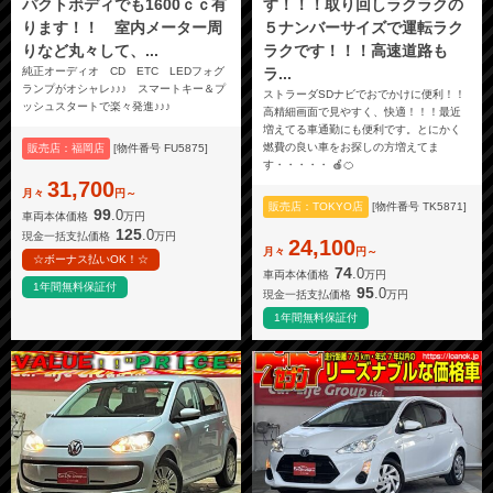
パクトボディでも1600ｃｃ有
す！！！取り回しラクラクの
ります！！ 室内メーター周
５ナンバーサイズで運転ラク
りなど丸々して、...
ラクです！！！高速道路も
純正オーディオ CD ETC LEDフォグ
ラ...
ランプがオシャレ♪♪♪ スマートキー＆プ
ストラーダSDナビでおでかけに便利！！
ッシュスタートで楽々発進♪♪♪
高精細画面で見やすく、快適！！！最近
増えてる車通勤にも便利です。とにかく
燃費の良い車をお探しの方増えてま
販売店：福岡店
[物件番号 FU5875]
す・・・・・ 🍎🍊
31,700
月々
円～
販売店：TOKYO店
[物件番号 TK5871]
99
.0
車両本体価格
万円
125
.0
現金一括支払価格
万円
24,100
月々
円～
☆ボーナス払いOK！☆
74
.0
車両本体価格
万円
1年間無料保証付
95
.0
現金一括支払価格
万円
1年間無料保証付