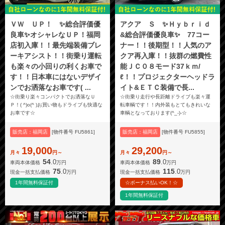
ＶＷ ＵＰ！ ✨総合評価優
アクア Ｓ ✨Ｈｙｂｒｉｄ
良車✨オシャレなＵＰ！福岡
&総合評価優良車✨ 77コー
店初入庫！！最先端装備ブレ
ナー！！後期型！！人気のア
ーキアシスト！！街乗り運転
クア再入庫！！抜群の燃費性
も楽々の小回りの利くお車で
能ＪＣ０８モード37ｋｍ/
す！！日本車にはないデザイ
ℓ！！プロジェクターヘッドラ
ンでお洒落なお車です( ...
イト&ＥＴＣ装備で長...
☆街乗り楽々コンパクトでお洒落なＵ
☆街乗り走行や長距離ドライブも楽々運
Ｐ！( ^)o(^ )お買い物もドライブも快適な
転車輌です！！内外装もとてもきれいな
お車です☆
車輌となっております(^_-)-☆
販売店：福岡店
[物件番号 FU5861]
販売店：福岡店
[物件番号 FU5855]
19,000
29,200
月々
円～
月々
円～
54
89
.0
.0
車両本体価格
万円
車両本体価格
万円
75
115
.0
.0
現金一括支払価格
万円
現金一括支払価格
万円
1年間無料保証付
☆ボーナス払いOK！☆
1年間無料保証付