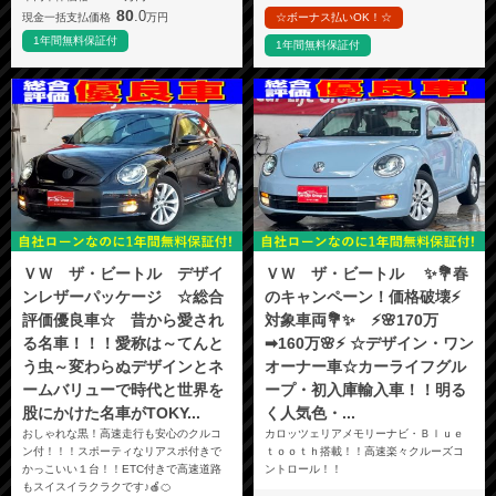
80
.0
現金一括支払価格
万円
☆ボーナス払いOK！☆
1年間無料保証付
1年間無料保証付
ＶＷ ザ・ビートル デザイ
ＶＷ ザ・ビートル ✨💐春
ンレザーパッケージ ☆総合
のキャンペーン！価格破壊⚡
評価優良車☆ 昔から愛され
対象車両💐✨ ⚡🌸170万
る名車！！！愛称は～てんと
➡160万🌸⚡ ☆デザイン・ワン
う虫～変わらぬデザインとネ
オーナー車☆カーライフグル
ームバリューで時代と世界を
ープ・初入庫輸入車！！明る
股にかけた名車がTOKY...
く人気色・...
おしゃれな黒！高速走行も安心のクルコ
カロッツェリアメモリーナビ・Ｂｌｕｅ
ン付！！！スポーティなリアスポ付きで
ｔｏｏｔｈ搭載！！高速楽々クルーズコ
かっこいい１台！！ETC付きで高速道路
ントロール！！
もスイスイラクラクです♪🍎🍊