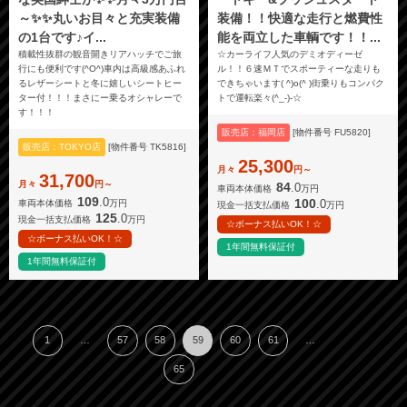
～✨✨丸いお目々と充実装備
装備！！快適な走行と燃費性
の1台です♪イ...
能を両立した車輌です！！...
積載性抜群の観音開きリアハッチでご旅
☆カーライフ人気のデミオディーゼ
行にも便利です(^O^)車内は高級感あふれ
ル！！６速ＭＴでスポーティーな走りも
るレザーシートと冬に嬉しいシートヒー
できちゃいます( ^)o(^ )街乗りもコンパク
ター付！！！まさにー乗るオシャレーで
トで運転楽々(^_-)-☆
す！！！
販売店：福岡店
[物件番号 FU5820]
販売店：TOKYO店
[物件番号 TK5816]
25,300
月々
円～
31,700
月々
円～
84
.0
車両本体価格
万円
109
.0
100
.0
車両本体価格
万円
現金一括支払価格
万円
125
.0
現金一括支払価格
万円
☆ボーナス払いOK！☆
☆ボーナス払いOK！☆
1年間無料保証付
1年間無料保証付
1
…
57
58
59
60
61
…
65