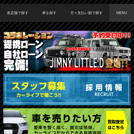
各店舗で探す
車を探す
月々支払い額で探す
MENU
TOKYO店在庫車両
大阪店在庫車両
福岡店在庫車両
メーカーで探す
車種で探す
20,000円〜29,999円
30,000円〜39,999円
40,000円〜49,999円
〜19,999円
50,000円〜