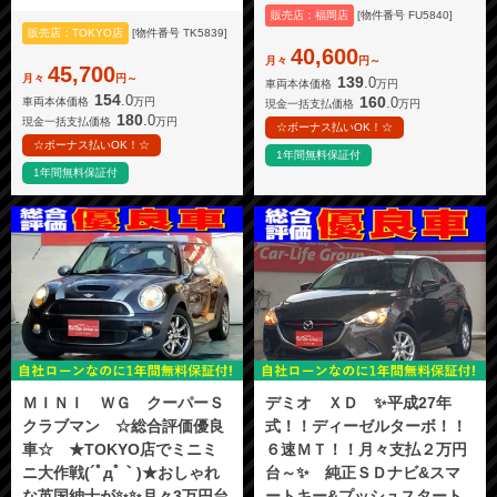
販売店：福岡店
[物件番号 FU5840]
販売店：TOKYO店
[物件番号 TK5839]
40,600
月々
円～
45,700
月々
円～
139
.0
車両本体価格
万円
154
.0
160
.0
車両本体価格
万円
現金一括支払価格
万円
180
.0
現金一括支払価格
万円
☆ボーナス払いOK！☆
☆ボーナス払いOK！☆
1年間無料保証付
1年間無料保証付
ＭＩＮＩ ＷＧ クーパーＳ
デミオ ＸＤ ✨平成27年
クラブマン ☆総合評価優良
式！！ディーゼルターボ！！
車☆ ★TOKYO店でミニミ
６速ＭＴ！！月々支払２万円
ニ大作戦(´ﾟдﾟ｀)★おしゃれ
台～✨ 純正ＳＤナビ&スマ
な英国紳士が✨✨月々3万円台
ートキー&プッシュスタート