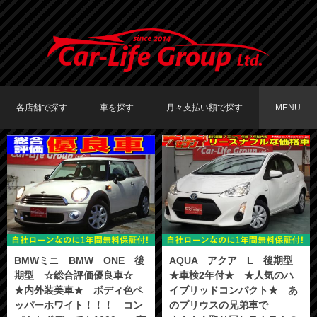
各店舗で探す
車を探す
月々支払い額で探す
MENU
TOKYO店在庫車両
大阪店在庫車両
福岡店在庫車両
メーカーで探す
車種で探す
20,000円〜29,999円
30,000円〜39,999円
40,000円〜49,999円
〜19,999円
50,000円〜
BMWミニ BMW ONE 後
AQUA アクア L 後期型
期型 ☆総合評価優良車☆
★車検2年付★ ★人気のハ
★内外装美車★ ボディ色ペ
イブリッドコンパクト★ あ
ッパーホワイト！！！ コン
のプリウスの兄弟車で