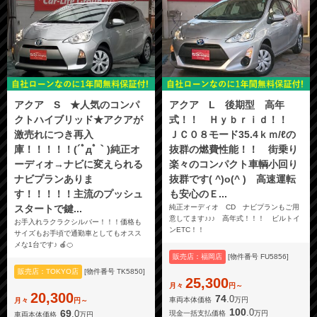
アクア S ★人気のコンパ
アクア L 後期型 高年
クトハイブリッド★アクアが
式！！ Ｈｙｂｒｉｄ！！
激売れにつき再入
ＪＣ０８モード35.4ｋｍ/ℓの
庫！！！！！(´ﾟдﾟ｀)純正オ
抜群の燃費性能！！ 街乗り
ーディオ→ナビに変えられる
楽々のコンパクト車輌小回り
ナビプランありま
抜群です( ^)o(^ ) 高速運転
す！！！！！主流のプッシュ
も安心のＥ...
スタートで鍵...
純正オーディオ CD ナビプランもご用
意してます♪♪♪ 高年式！！！ ビルトイ
お手入れラクラクシルバー！！！価格も
ンETC！！
サイズもお手頃で通勤車としてもオスス
メな1台です♪ 🍎🍊
販売店：福岡店
[物件番号 FU5856]
販売店：TOKYO店
[物件番号 TK5850]
25,300
月々
円～
20,300
74
.0
車両本体価格
万円
月々
円～
100
.0
69
.0
現金一括支払価格
万円
車両本体価格
万円