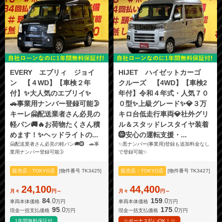
EVERY エブリィ ジョイ
HIJET ハイゼットカーゴ
ン 【４WD】【車検２年
クルーズ 【4WD】【車検2
付】✨大人気のエブリイ✨
年付】令和４年式・人気７０
🚗事業用ナンバー登録可能🌛
０型✨上級グレード✨💎３万
キーレ🤗配送業者さん必見の
キロ台低走行車両💎社外グリ
軽バン🚚🔥お荷物たくさん積
ル＆スタッドレスタイヤ装着
めます！✨ヘッドライトの...
🛞安心の運転支援・...
🤗配送業者さん必見の軽バン🚚🛞 🚗事
✨黒ナンバー(事業用)登録も追加料金なし
業用ナンバー登録可能🌛
で登録可能✨
販売店：TOKYO店
[物件番号 TK3425]
販売店：TOKYO店
[物件番号 TK3427]
24,100
44,400
月々
円～
月々
円～
84
159
.0
.0
車両本体価格
万円
車両本体価格
万円
95
175
.0
.0
現金一括支払価格
万円
現金一括支払価格
万円
1年間無料保証付
☆ボーナス払いOK！☆