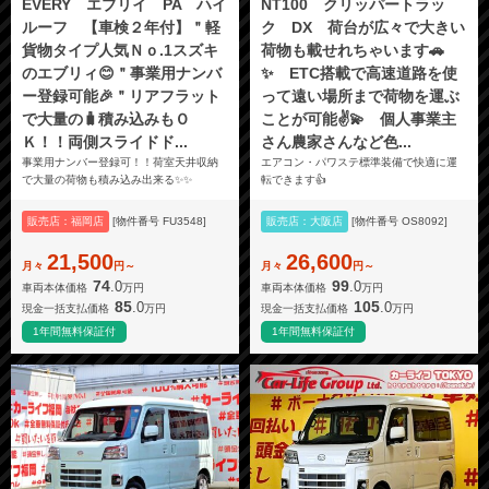
EVERY エブリイ PA ハイ
NT100 クリッパートラッ
ルーフ 【車検２年付】＂軽
ク DX 荷台が広々で大きい
貨物タイプ人気Ｎｏ.1スズキ
荷物も載せれちゃいます🚗
のエブリィ😊＂事業用ナンバ
✨ ETC搭載で高速道路を使
ー登録可能🎉＂リアフラット
って遠い場所まで荷物を運ぶ
で大量の🧳積み込みもＯ
ことが可能✌️💫 個人事業主
Ｋ！！両側スライドド...
さん農家さんなど色...
事業用ナンバー登録可！！荷室天井収納
エアコン・パワステ標準装備で快適に運
で大量の荷物も積み込み出来る✨✨
転できます👍
販売店：福岡店
[物件番号 FU3548]
販売店：大阪店
[物件番号 OS8092]
21,500
26,600
月々
円～
月々
円～
74
99
.0
.0
車両本体価格
万円
車両本体価格
万円
85
105
.0
.0
現金一括支払価格
万円
現金一括支払価格
万円
1年間無料保証付
1年間無料保証付