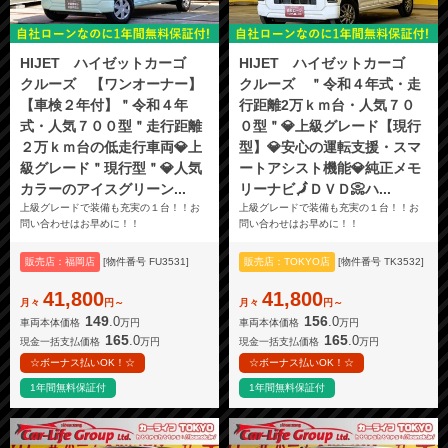
HIJET ハイゼットカーゴ
HIJET ハイゼットカーゴ
クルーズ 【ワンオーナー】
クルーズ ＂令和４年式・走
【車検２年付】＂令和４年
行距離2万ｋｍ台・人気７０
式・人気７００型＂走行距離
０型＂💎上級グレード【現行
２万ｋｍ台の低走行車両💎上
型】💎安心の運転支援・スマ
級グレード＂現行型＂💎人気
ートアシスト機能💎純正メモ
カラーのアイスグリーン...
リーナビ🗾ＤＶＤ📀ハ...
上級グレードで装備も充実の１台！！お
上級グレードで装備も充実の１台！！お
問い合わせはお早めに！！
問い合わせはお早めに！！
販売店：福岡店
[物件番号 FU3531]
販売店：TOKYO店
[物件番号 TK3532]
41,800
41,800
月々
円～
月々
円～
149
156
.0
.0
車両本体価格
万円
車両本体価格
万円
165
165
.0
.0
現金一括支払価格
万円
現金一括支払価格
万円
☆ボーナス払いOK！☆
☆ボーナス払いOK！☆
1年間無料保証付
1年間無料保証付