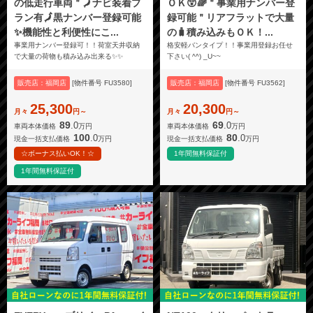
の低走行車両＂🗾ナビ装着プ
ＯＫ😲🌈＂事業用ナンバー登
ラン有🗾黒ナンバー登録可能
録可能＂リアフラットで大量
✨機能性と利便性にこ...
の🧳積み込みもＯＫ！...
事業用ナンバー登録可！！荷室天井収納
格安軽バンタイプ！！事業用登録お任せ
で大量の荷物も積み込み出来る✨✨
下さい( ^^) _U~~
販売店：福岡店
[物件番号 FU3580]
販売店：福岡店
[物件番号 FU3562]
25,300
20,300
月々
円～
月々
円～
89
69
.0
.0
車両本体価格
万円
車両本体価格
万円
100
80
.0
.0
現金一括支払価格
万円
現金一括支払価格
万円
☆ボーナス払いOK！☆
1年間無料保証付
1年間無料保証付