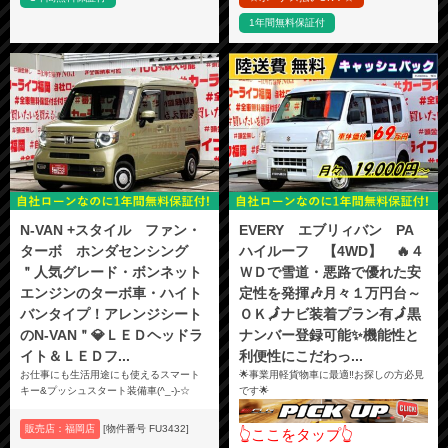
1年間無料保証付
N-VAN +スタイル ファン・
EVERY エブリィバン PA
ターボ ホンダセンシング
ハイルーフ 【4WD】 🔥４
＂人気グレード・ボンネット
ＷＤで雪道・悪路で優れた安
エンジンのターボ車・ハイト
定性を発揮🎶月々１万円台～
バンタイプ！アレンジシート
ＯＫ🗾ナビ装着プラン有🗾黒
のN-VAN＂💎ＬＥＤヘッドラ
ナンバー登録可能✨機能性と
イト＆ＬＥＤフ...
利便性にこだわっ...
お仕事にも生活用途にも使えるスマート
🌟事業用軽貨物車に最適‼️お探しの方必見
キー&プッシュスタート装備車(^_-)-☆
です🌟
販売店：福岡店
[物件番号 FU3432]
👆ここをタップ👆