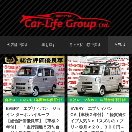
各店舗で探す
車を探す
月々支払い額で探す
MENU
TOKYO店在庫車両
大阪店在庫車両
福岡店在庫車両
メーカーで探す
車種で探す
20,000円〜29,999円
30,000円〜39,999円
40,000円〜49,999円
〜19,999円
50,000円〜
EVERY エブリィバン ジョ
EVERY エブリィバン
イン ターボ ハイルーフ
GA【車検２年付】＂軽貨物タ
【総合評価優良車】【車検２
イプ人気Ｎｏ.1スズキのエブ
年付】 ＂走行距離５万㌔台
リィ😊月々２０，３００円～