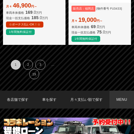
46,900
月々
円～
販売店：福岡店
[物件番号 FU3433]
169
.0
車両本体価格
万円
185
.0
19,000
現金一括支払価格
万円
月々
円～
☆ボーナス払いOK！☆
69
.0
車両本体価格
万円
75
.0
1年間無料保証付
現金一括支払価格
万円
1年間無料保証付
1
2
3
…
19
各店舗で探す
車を探す
月々支払い額で探す
MENU
TOKYO店在庫車両
大阪店在庫車両
福岡店在庫車両
メーカーで探す
車種で探す
20,000円〜29,999円
30,000円〜39,999円
40,000円〜49,999円
〜19,999円
50,000円〜