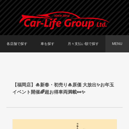
各店舗で探す
車を探す
月々支払い額で探す
MENU
TOKYO店在庫車両
大阪店在庫車両
福岡店在庫車両
メーカーで探す
車種で探す
20,000円〜29,999円
30,000円〜39,999円
40,000円〜49,999円
〜19,999円
50,000円〜
【福岡店】🎍新春・初売り🎍原価 大放出✨お年玉
イベント開催🌈超お得車両満載👀✨
動