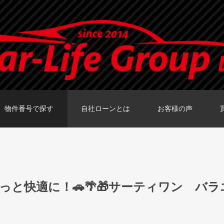
物件番号で探す
自社ローンとは
お客様の声
カーセンサーTOKY
グーネットTOKY
カーセンサー大阪
カーセンサー福岡
グーネット福岡店
っと快適に！🚗🌴🎁サーティワン バ