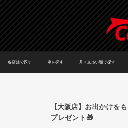
各店舗で探す
車を探す
月々支払い額で探す
TOKYO店在庫車両
大阪店在庫車両
福岡店在庫車両
メーカーで探す
車種で探す
20,000円〜29,999円
30,000円〜39,999円
40,000円〜49,999円
〜19,999円
50,000円〜
【大阪店】お出かけをも
プレゼント🎁