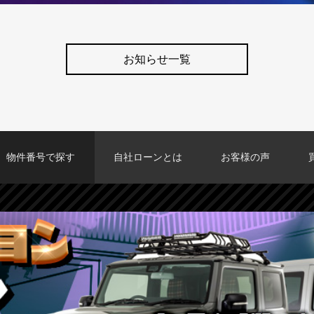
お知らせ一覧
物件番号で探す
自社ローンとは
お客様の声
カーセンサーTOKY
グーネットTOKY
カーセンサー大阪
カーセンサー福岡
グーネット福岡店