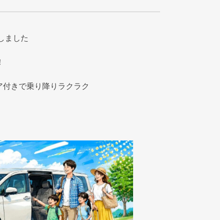
しました
！
ア付きで乗り降りラクラク