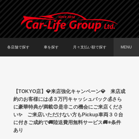
各店舗で探す
車を探す
月々支払い額で探す
MENU
TOKYO店在庫車両
大阪店在庫車両
福岡店在庫車両
メーカーで探す
車種で探す
20,000円〜29,999円
30,000円〜39,999円
40,000円〜49,999円
〜19,999円
50,000円〜
【TOKYO店】💎来店強化キャンペーン💎 来店成
約のお客様には💰３万円キャッシュバック💰さら
に豪華特典が満載😍是非この機会にご来店くださ
い✨ ご来店いただけない方もPickup車両３０台
に付きご成約で🚚陸送費用無料サービス🚚※条件
あり