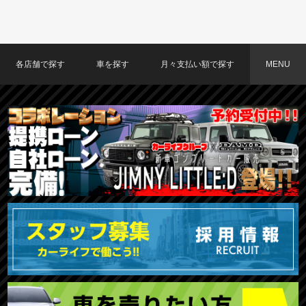
各店舗で探す
車を探す
月々支払い額で探す
MENU
TOKYO店在庫車両
大阪店在庫車両
福岡店在庫車両
メーカーで探す
車種で探す
20,000円〜29,999円
30,000円〜39,999円
40,000円〜49,999円
〜19,999円
50,000円〜