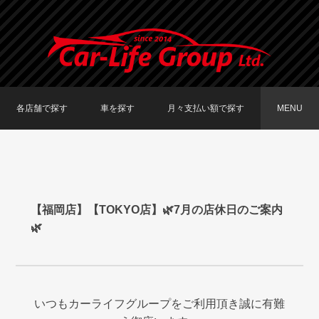
各店舗で探す
車を探す
月々支払い額で探す
MENU
TOKYO店在庫車両
大阪店在庫車両
福岡店在庫車両
メーカーで探す
車種で探す
20,000円〜29,999円
30,000円〜39,999円
40,000円〜49,999円
〜19,999円
50,000円〜
【福岡店】【TOKYO店】🌿7月の店休日のご案内
🌿
いつもカーライフグループをご利用頂き誠に有難