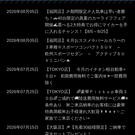
2026年08月05日
【福岡店】🎉期間限定🎉人気車は早い者勝
ち！🚗40台限定の真夏のカーライフフェア
開催🌊選べる2大特典でお得にマイカーを手
に入れるチャンス！【8/5～8/25】
2026年08月05日
【福岡店】８月おススメ🌞パールカラーの
３車種🌞スポーツコンパクトＳＵＶ ～
欧州スポーツセダン ～ アクティブＳＵ
Ｖミニバン🔥
2026年07月25日
【TOKYO店】 今月のイチオシ軽自動車⭐
５台⭐ 初期費用無料でご案内🚨※一部費用
除く
2026年07月25日
【TOKYO店】 🌈豪華Ｐｉｃｋｕｐ車両３
０台🌈ご成約で🚚陸送費用無料サービス🚚※
条件あり 🌺ご来店納車のお客様には豪華
特典満載🌺お子様連れ大歓迎👨‍👩‍👧‍👦✨ご
家族でご来店ください⭐
2026年07月15日
【大阪店】🎆【先着30組様限定】ご納車で
花火セットプレゼント！