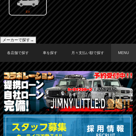
EV
メーカーで探す→
各店舗で探す
車を探す
月々支払い額で探す
MENU
TOKYO店在庫車両
大阪店在庫車両
福岡店在庫車両
メーカーで探す
車種で探す
20,000円〜29,999円
30,000円〜39,999円
40,000円〜49,999円
〜19,999円
50,000円〜